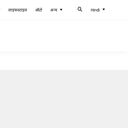
ब
लाइफस्टाइल
ऑटो
अन्य
Hindi