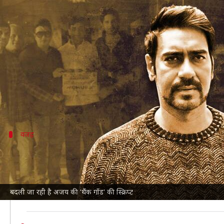
सिनेमाघरों में पस्त हो रहीं फिल्मों के
लेखन
Aug 27, 2022
07:00 pm
आकांक्षा शर्मा
क्या है खबर?
अजय देवगन
और रकुल प्रीत सिंह स्टारर फिल्म 'थैंक गॉड' लं
यह फिल्म 2021 की शुरुआत से ही चर्चा में है। पहले इसे ज
वजह
दर्शकों को लुभाने के लिए फिल्म में बढ़ाई जाएग
बॉलीवुड लाइफ
की रिपोर्ट के अनुसार '
थैंक गॉ़ड
' आम कॉमेडी फिल
अब फिल्म की स्क्रिप्ट में बदलाव करके फिल्म में कॉमेडी का तड
बदली जा रही है अजय की 'थैंक गॉड' की स्क्रिप्ट
महामारी के बाद सिनेमाघरों में फिल्मों की पस्त हालत को देख