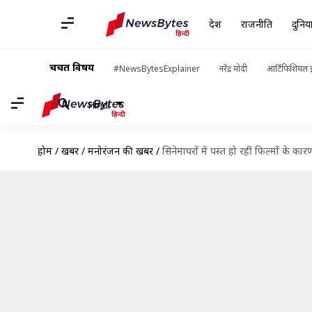
देश
राजनीति
दुनिय
चर्चित विषय
#NewsBytesExplainer
नरेंद्र मोदी
आर्टिफिशियल इ
Hindi
होम
/
खबरें
/
मनोरंजन की खबरें
/
सिनेमाघरों में पस्त हो रहीं फिल्मों के क