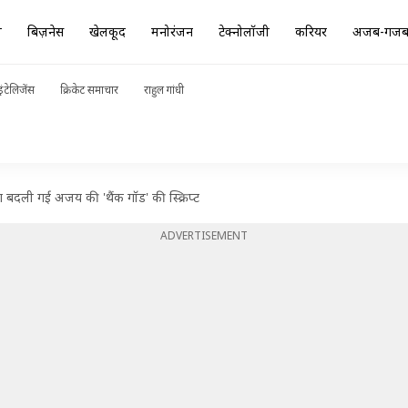
ा
बिज़नेस
खेलकूद
मनोरंजन
टेक्नोलॉजी
करियर
अजब-गज
ंटेलिजेंस
क्रिकेट समाचार
राहुल गांधी
ारण बदली गई अजय की 'थैंक गॉड' की स्क्रिप्ट
ADVERTISEMENT