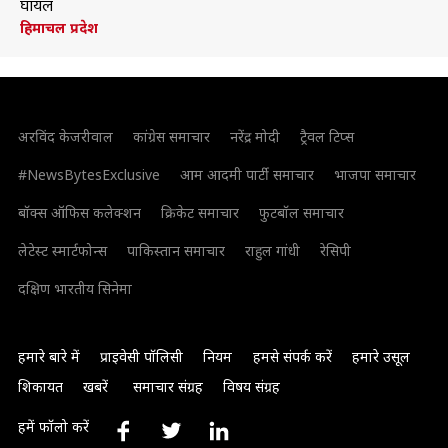
घायल
हिमाचल प्रदेश
अरविंद केजरीवाल
कांग्रेस समाचार
नरेंद्र मोदी
ट्रैवल टिप्स
#NewsBytesExclusive
आम आदमी पार्टी समाचार
भाजपा समाचार
बॉक्स ऑफिस कलेक्शन
क्रिकेट समाचार
फुटबॉल समाचार
लेटेस्ट स्मार्टफोन्स
पाकिस्तान समाचार
राहुल गांधी
रेसिपी
दक्षिण भारतीय सिनेमा
हमारे बारे में
प्राइवेसी पॉलिसी
नियम
हमसे संपर्क करें
हमारे उसूल
शिकायत
खबरें
समाचार संग्रह
विषय संग्रह
हमें फॉलो करें