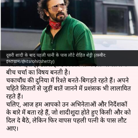
लौटकर पहली पत्नी के पास पहुंचे ये
अभिनेता और निर्देशक
लेखन
Jun 06, 2024
07:56 am
नेहा शर्मा
क्या है खबर?
दूसरी शादी के बाद पहली पत्नी के पास लौटे रोहित शेट्टी (तस्वीर:
बॉलीवुड सितारे
जितना अपनी पेशेवर जिंदगी को लेकर
इंस्टाग्राम/@itsrohitshetty)
चर्चा में रहते हैं, उतना ही उनकी निजी जिंदगी भी लोगों के
बीच चर्चा का विषय बनती है।
चकाचौंध की दुनिया में रिश्ते बनते-बिगड़ते रहते हैं। अपने
चहिते सितारों से जुड़ीं बातें जानने में प्रशंसक भी लालायित
रहते हैं।
चलिए, आज हम आपको उन अभिनेताओं और निर्देशकों
के बारे में बता रहे हैं, जो शादीशुदा होते हुए किसी और को
दिल दे बैठे, लेकिन फिर वापस पहली पत्नी के पास लौट