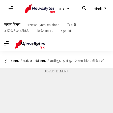
अन्य
Hindi
चर्चित विषय
#NewsBytesExplainer
नरेंद्र मोदी
आर्टिफिशियल इंटेलिजेंस
क्रिकेट समाचार
राहुल गांधी
Hindi
होम
/
खबरें
/
मनोरंजन की खबरें
/
शादीशुदा होते हुए फिसला दिल, लेकिन लौटकर पहली पत्नी के पास पहुंचे ये अभिनेता और निर्देशक
ADVERTISEMENT