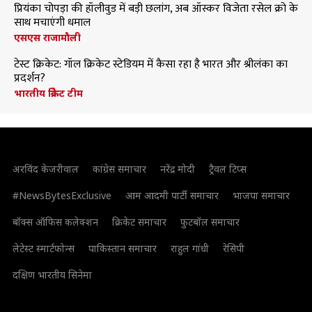
प्रियंका चोपड़ा की हॉलीवुड में बड़ी छलांग, अब ऑस्कर विजेता रसेल क्रो के
साथ मचाएंगी धमाल
एसएस राजामौली
टेस्ट क्रिकेट: गॉल क्रिकेट स्टेडियम में कैसा रहा है भारत और श्रीलंका का
प्रदर्शन?
भारतीय क्रिकेट टीम
अरविंद केजरीवाल
कांग्रेस समाचार
नरेंद्र मोदी
ट्रैवल टिप्स
#NewsBytesExclusive
आम आदमी पार्टी समाचार
भाजपा समाचार
बॉक्स ऑफिस कलेक्शन
क्रिकेट समाचार
फुटबॉल समाचार
लेटेस्ट स्मार्टफोन्स
पाकिस्तान समाचार
राहुल गांधी
रेसिपी
दक्षिण भारतीय सिनेमा