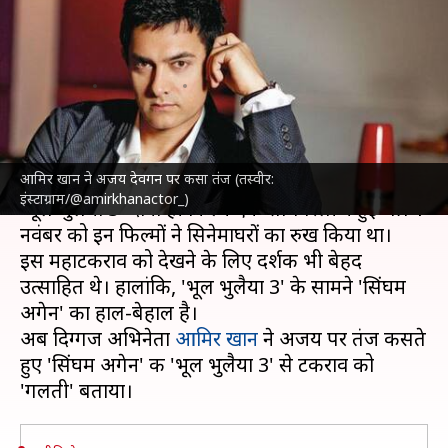
'भूल भुलैया 3' से टक्कर लेकर गलती
कर दी
लेखन
Nov 18, 2024
04:45 pm
दीक्षा शर्मा
क्या है खबर?
आमिर खान ने अजय देवगन पर कसा तंज (तस्वीर:
अजय देवगन
की 'सिंघम अगेन' और कार्तिक आर्यन की
इंस्टाग्राम/@amirkhanactor_)
'भूल भुलैया 3' दोनों ही फिल्में एक साथ रिलीज हुई थीं। 1
नवंबर को इन फिल्मों ने सिनेमाघरों का रुख किया था।
इस महाटकराव को देखने के लिए दर्शक भी बेहद
उत्साहित थे। हालांकि, 'भूल भुलैया 3' के सामने 'सिंघम
अगेन' का हाल-बेहाल है।
अब दिग्गज अभिनेता
आमिर खान
ने अजय पर तंज कसते
हुए 'सिंघम अगेन' की 'भूल भुलैया 3' से टकराव को