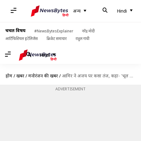
अन्य
Hindi
चर्चित विषय
#NewsBytesExplainer
नरेंद्र मोदी
आर्टिफिशियल इंटेलिजेंस
क्रिकेट समाचार
राहुल गांधी
Hindi
होम
/
खबरें
/
मनोरंजन की खबरें
/
आमिर ने अजय पर कसा तंज, कहा- 'भूल भुलैया 3' से टक्कर लेकर गलती कर दी
ADVERTISEMENT