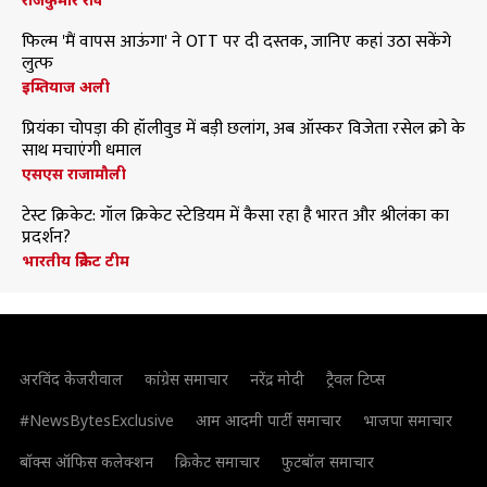
फिल्म 'मैं वापस आऊंगा' ने OTT पर दी दस्तक, जानिए कहां उठा सकेंगे
लुत्फ
इम्तियाज अली
प्रियंका चोपड़ा की हॉलीवुड में बड़ी छलांग, अब ऑस्कर विजेता रसेल क्रो के
साथ मचाएंगी धमाल
एसएस राजामौली
टेस्ट क्रिकेट: गॉल क्रिकेट स्टेडियम में कैसा रहा है भारत और श्रीलंका का
प्रदर्शन?
भारतीय क्रिकेट टीम
अरविंद केजरीवाल
कांग्रेस समाचार
नरेंद्र मोदी
ट्रैवल टिप्स
#NewsBytesExclusive
आम आदमी पार्टी समाचार
भाजपा समाचार
बॉक्स ऑफिस कलेक्शन
क्रिकेट समाचार
फुटबॉल समाचार