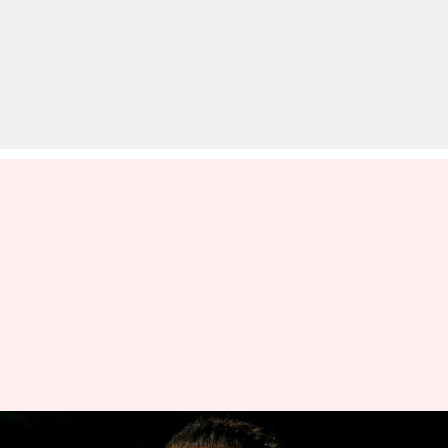
'सितारे जमीन पर' की रिलीज तारीख