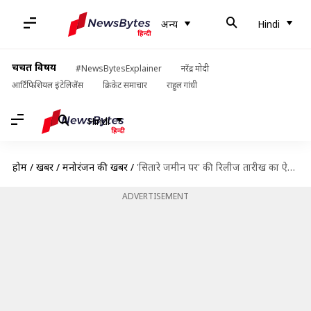
अन्य
Hindi
चर्चित विषय
#NewsBytesExplainer
नरेंद्र मोदी
आर्टिफिशियल इंटेलिजेंस
क्रिकेट समाचार
राहुल गांधी
Hindi
होम
/
खबरें
/
मनोरंजन की खबरें
/
'सितारे जमीन पर' की रिलीज तारीख का ऐलान, हंसते-हंसाते दर्शकों को जागरूक करेंगे आमिर खान
ADVERTISEMENT