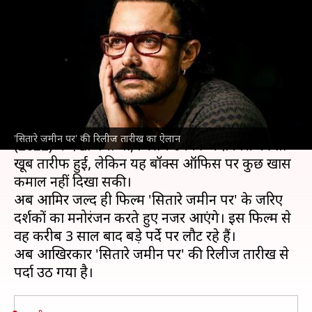
का ऐलान, हंसते-हंसाते दर्शकों को
जागरूक करेंगे आमिर खान
लेखन
Mar 25, 2025
01:22 pm
दीक्षा शर्मा
क्या है खबर?
आमिर खान
को पिछली बार फिल्म 'लाल सिंह चड्ढा'
'सितारे जमीन पर' की रिलीज तारीख का ऐलान
(2022) में देखा गया था, जिसमें उनकी अदाकारी की तो
खूब तारीफ हुई, लेकिन यह बॉक्स ऑफिस पर कुछ खास
कमाल नहीं दिखा सकी।
अब आमिर जल्द ही फिल्म 'सितारे जमीन पर' के जरिए
दर्शकों का मनोरंजन करते हुए नजर आएंगे। इस फिल्म से
वह करीब 3 साल बाद बड़े पर्दे पर लौट रहे हैं।
अब आखिरकार 'सितारे जमीन पर' की रिलीज तारीख से