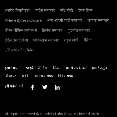
अरविंद केजरीवाल
कांग्रेस समाचार
नरेंद्र मोदी
ट्रैवल टिप्स
#NewsBytesExclusive
आम आदमी पार्टी समाचार
भाजपा समाचार
बॉक्स ऑफिस कलेक्शन
क्रिकेट समाचार
फुटबॉल समाचार
लेटेस्ट स्मार्टफोन्स
पाकिस्तान समाचार
राहुल गांधी
रेसिपी
दक्षिण भारतीय सिनेमा
हमारे बारे में
प्राइवेसी पॉलिसी
नियम
हमसे संपर्क करें
हमारे उसूल
शिकायत
खबरें
समाचार संग्रह
विषय संग्रह
हमें फॉलो करें
All rights reserved © Candela Labs Private Limited 2026