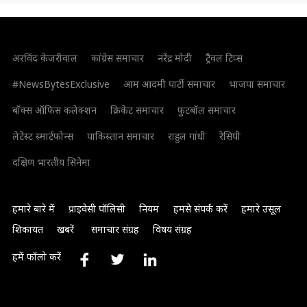
अरविंद केजरीवाल
कांग्रेस समाचार
नरेंद्र मोदी
ट्रैवल टिप्स
#NewsBytesExclusive
आम आदमी पार्टी समाचार
भाजपा समाचार
बॉक्स ऑफिस कलेक्शन
क्रिकेट समाचार
फुटबॉल समाचार
लेटेस्ट स्मार्टफोन्स
पाकिस्तान समाचार
राहुल गांधी
रेसिपी
दक्षिण भारतीय सिनेमा
हमारे बारे में
प्राइवेसी पॉलिसी
नियम
हमसे संपर्क करें
हमारे उसूल
शिकायत
खबरें
समाचार संग्रह
विषय संग्रह
हमें फॉलो करें