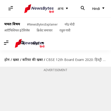
अन्य
Hindi
चर्चित विषय
#NewsBytesExplainer
नरेंद्र मोदी
आर्टिफिशियल इंटेलिजेंस
क्रिकेट समाचार
राहुल गांधी
Hindi
होम
/
खबरें
/
करियर की खबरें
/
CBSE 12th Board Exam 2020: हिस्ट्री में अच्छा स्कोर करने के लिए इन टॉपिक्स को पढ़ें
ADVERTISEMENT