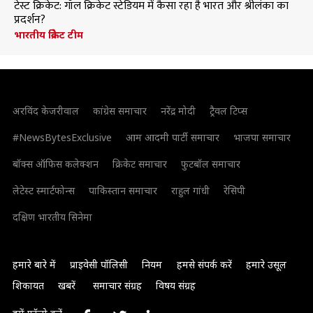
टेस्ट क्रिकेट: गॉल क्रिकेट स्टेडियम में कैसा रहा है भारत और श्रीलंका का
प्रदर्शन?
भारतीय क्रिकेट टीम
अरविंद केजरीवाल
कांग्रेस समाचार
नरेंद्र मोदी
ट्रैवल टिप्स
#NewsBytesExclusive
आम आदमी पार्टी समाचार
भाजपा समाचार
बॉक्स ऑफिस कलेक्शन
क्रिकेट समाचार
फुटबॉल समाचार
लेटेस्ट स्मार्टफोन्स
पाकिस्तान समाचार
राहुल गांधी
रेसिपी
दक्षिण भारतीय सिनेमा
हमारे बारे में
प्राइवेसी पॉलिसी
नियम
हमसे संपर्क करें
हमारे उसूल
शिकायत
खबरें
समाचार संग्रह
विषय संग्रह