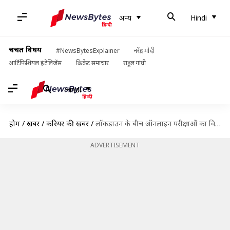
अन्य
Hindi
चर्चित विषय
#NewsBytesExplainer
नरेंद्र मोदी
आर्टिफिशियल इंटेलिजेंस
क्रिकेट समाचार
राहुल गांधी
Hindi
होम
/
खबरें
/
करियर की खबरें
/
लॉकडाउन के बीच ऑनलाइन परीक्षाओं का विरोध क्यों कर रहे हैं छात्र?
ADVERTISEMENT