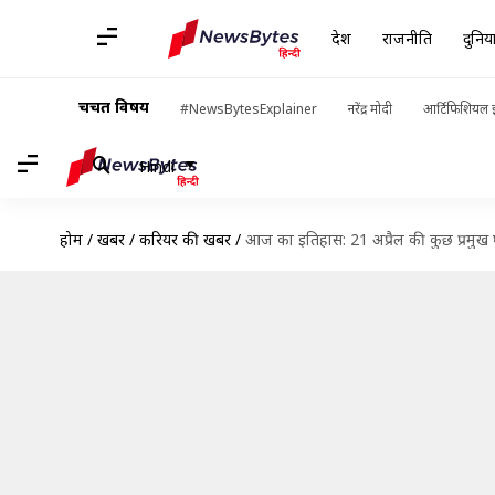
देश
राजनीति
दुनिय
चर्चित विषय
#NewsBytesExplainer
नरेंद्र मोदी
आर्टिफिशियल इ
Hindi
होम
/
खबरें
/
करियर की खबरें
/
आज का इतिहास: 21 अप्रैल की कुछ प्रमुख 