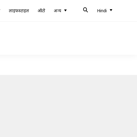
ब
लाइफस्टाइल
ऑटो
अन्य
Hindi