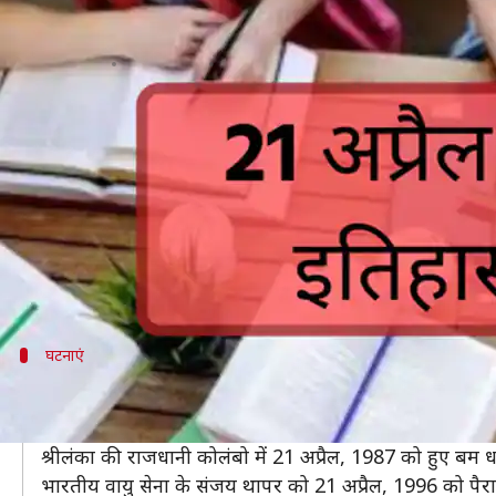
आज का इतिहास: 21 अप्रैल की कुछ प्रमु
लेखन
Apr 21, 2019
02:36 am
मोना दीक्षित
क्या है खबर?
इतिहास के बारे में आप जितना जानें, उतना कम है।
हमारे देश और दुनिया के इतिहास में कई ऐसी घटनाएं दर्ज हैं
ये उन लोगों के लिए बहुत जरुरी है, जो UPSC या किसी अन्य
इसलिए हम आपके लिए एक ऐसा लेख लाएं हैं, जो आपको इतिहा
घटनाएं
कुछ प्रमुख घटनाएं
मुगल साम्राज्य का शासक बाबर और इब्राहिम लोदी के बीच 21 अप
श्रीलंका की राजधानी कोलंबो में 21 अप्रैल, 1987 को हुए बम
भारतीय वायु सेना के संजय थापर को 21 अप्रैल, 1996 को पैराशू