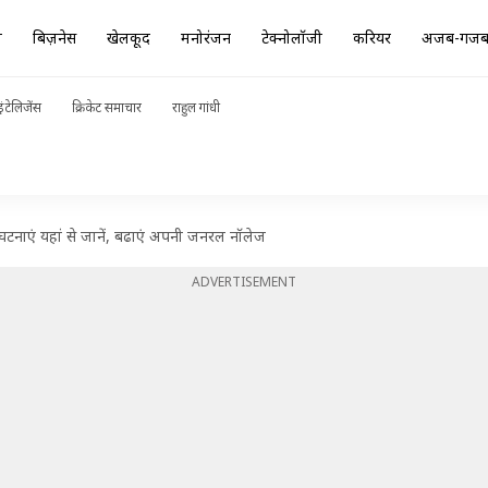
ा
बिज़नेस
खेलकूद
मनोरंजन
टेक्नोलॉजी
करियर
अजब-गज
ंटेलिजेंस
क्रिकेट समाचार
राहुल गांधी
घटनाएं यहां से जानें, बढाएं अपनी जनरल नॉलेज
ADVERTISEMENT