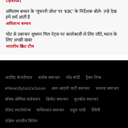
OpenAI
अमिताभ बच्चन के 'तूफानी जोश' पर 'KBC' के निर्देशक बोले- उन्हें देख
हमें शर्म आती है
अमिताभ बच्चन
चोट से उबरकर शुभमन गिल नेट्स पर बल्लेबाजी ले लिए लौटे, भारत के
लिए अच्छी खबर
भारतीय क्रिकेट टीम
अरविंद केजरीवाल
कांग्रेस समाचार
नरेंद्र मोदी
ट्रैवल टिप्स
#NewsBytesExclusive
आम आदमी पार्टी समाचार
भाजपा समाचार
बॉक्स ऑफिस कलेक्शन
क्रिकेट समाचार
फुटबॉल समाचार
लेटेस्ट स्मार्टफोन्स
पाकिस्तान समाचार
राहुल गांधी
रेसिपी
दक्षिण भारतीय सिनेमा