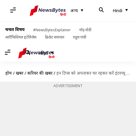
अन्य
Hindi
चर्चित विषय
#NewsBytesExplainer
नरेंद्र मोदी
आर्टिफिशियल इंटेलिजेंस
क्रिकेट समाचार
राहुल गांधी
Hindi
होम
/
खबरें
/
करियर की खबरें
/
इन टिप्स को अपनाकर घर रहकर करें इंटरव्यू की तैयारी, आसानी से करेंगे पास
ADVERTISEMENT