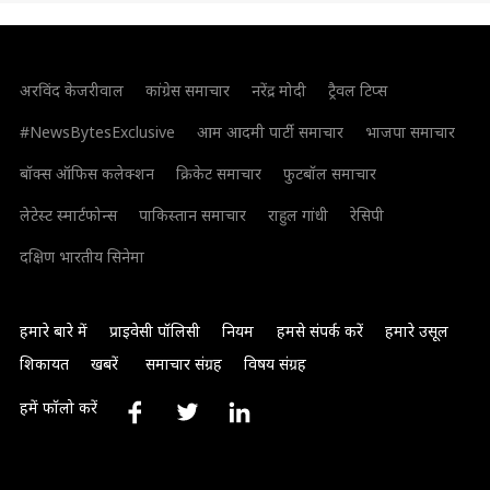
अरविंद केजरीवाल
कांग्रेस समाचार
नरेंद्र मोदी
ट्रैवल टिप्स
#NewsBytesExclusive
आम आदमी पार्टी समाचार
भाजपा समाचार
बॉक्स ऑफिस कलेक्शन
क्रिकेट समाचार
फुटबॉल समाचार
लेटेस्ट स्मार्टफोन्स
पाकिस्तान समाचार
राहुल गांधी
रेसिपी
दक्षिण भारतीय सिनेमा
हमारे बारे में
प्राइवेसी पॉलिसी
नियम
हमसे संपर्क करें
हमारे उसूल
शिकायत
खबरें
समाचार संग्रह
विषय संग्रह
हमें फॉलो करें