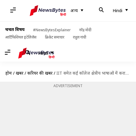
अन्य
Hindi
चर्चित विषय
#NewsBytesExplainer
नरेंद्र मोदी
आर्टिफिशियल इंटेलिजेंस
क्रिकेट समाचार
राहुल गांधी
Hindi
होम
/
खबरें
/
करियर की खबरें
/
IIT समेत कई कॉलेज क्षेत्रीय भाषाओं में कराएंगे इंजीनियरिंग, IIT BHU हिंदी से करेगी शरुआत
ADVERTISEMENT