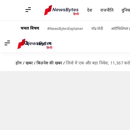
देश
राजनीति
दुनिय
चर्चित विषय
#NewsBytesExplainer
नरेंद्र मोदी
आर्टिफिशियल इ
Hindi
होम
/
खबरें
/
बिज़नेस की खबरें
/
जियो में एक और बड़ा निवेश, 11,367 करोड़ 