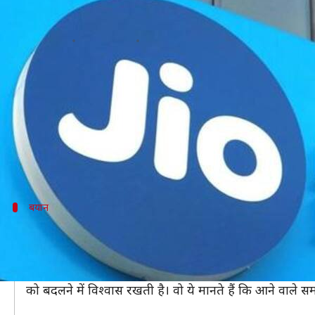
जियो में एक और बड़ा निवेश, 11,367 कर
लेखन
May 08, 2020
10:36 am
प्रमोद कुमार
क्या है खबर?
फेसबुक और सिल्वर लेक के बाद एक और अमेरिकी कंपनी विस्ता 
शेयर खरीदेगी।
पिछले कुछ दिनों में रिलायंस जियों में यह तीसरा हाई प्रोफाइ
बयान
निवेश की घोषणा के बाद मुकेश अंबानी ने कही
विस्ता उन सॉफ्टवेयर, डाटा और टेक्नोलॉजी कंपनी को फंड देती है
विस्ता की तरफ से निवेश करने के फैसले पर प्रतिक्रिया देते 
को बदलने में विश्वास रखती है। वो ये मानते हैं कि आने वाले 