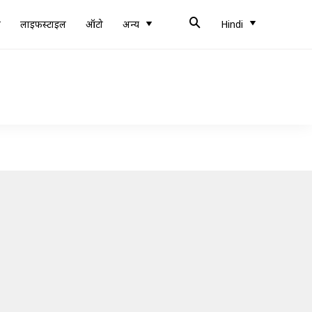
ब
लाइफस्टाइल
ऑटो
अन्य
Hindi