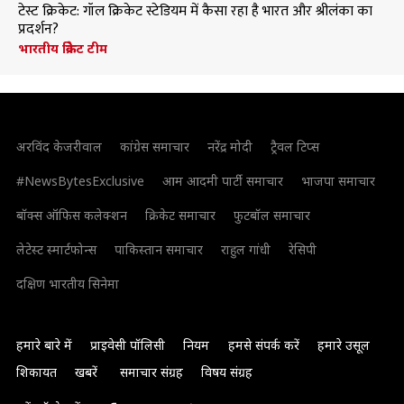
टेस्ट क्रिकेट: गॉल क्रिकेट स्टेडियम में कैसा रहा है भारत और श्रीलंका का
प्रदर्शन?
भारतीय क्रिकेट टीम
अरविंद केजरीवाल
कांग्रेस समाचार
नरेंद्र मोदी
ट्रैवल टिप्स
#NewsBytesExclusive
आम आदमी पार्टी समाचार
भाजपा समाचार
बॉक्स ऑफिस कलेक्शन
क्रिकेट समाचार
फुटबॉल समाचार
लेटेस्ट स्मार्टफोन्स
पाकिस्तान समाचार
राहुल गांधी
रेसिपी
दक्षिण भारतीय सिनेमा
हमारे बारे में
प्राइवेसी पॉलिसी
नियम
हमसे संपर्क करें
हमारे उसूल
शिकायत
खबरें
समाचार संग्रह
विषय संग्रह