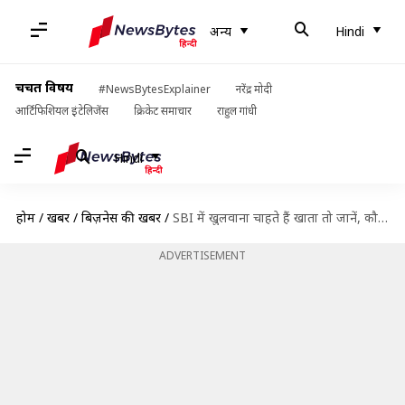
अन्य
Hindi
चर्चित विषय
#NewsBytesExplainer
नरेंद्र मोदी
आर्टिफिशियल इंटेलिजेंस
क्रिकेट समाचार
राहुल गांधी
Hindi
होम
/
खबरें
/
बिज़नेस की खबरें
/
SBI में खुलवाना चाहते हैं खाता तो जानें, कौन से हैं सबसे लोकप्रिय बचत खाते
ADVERTISEMENT