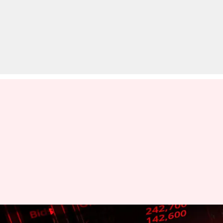
शेयर बाजार: सेंसेक्स करीब 300 अंक