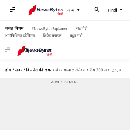
अन्य
Hindi
चर्चित विषय
#NewsBytesExplainer
नरेंद्र मोदी
आर्टिफिशियल इंटेलिजेंस
क्रिकेट समाचार
राहुल गांधी
Hindi
होम
/
खबरें
/
बिज़नेस की खबरें
/
शेयर बाजार: सेंसेक्स करीब 300 अंक टूटा, क्या है बाजार में गिरावट की वजहें?
ADVERTISEMENT