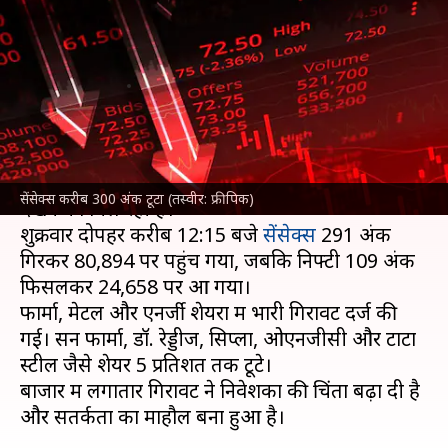
टूटा, क्या है बाजार में गिरावट की
वजहें?
लेखन
Aug 01, 2025
02:58 pm
बिश्वजीत कुमार
क्या है खबर?
भारतीय शेयर बाजार
में आज (1 अगस्त) भी गिरावट
सेंसेक्स करीब 300 अंक टूटा (तस्वीर: फ्रीपिक)
देखने को मिल रही है।
शुक्रवार दोपहर करीब 12:15 बजे
सेंसेक्स
291 अंक
गिरकर 80,894 पर पहुंच गया, जबकि निफ्टी 109 अंक
फिसलकर 24,658 पर आ गया।
फार्मा, मेटल और एनर्जी शेयरों में भारी गिरावट दर्ज की
गई। सन फार्मा, डॉ. रेड्डीज, सिप्ला, ओएनजीसी और टाटा
स्टील जैसे शेयर 5 प्रतिशत तक टूटे।
बाजार में लगातार गिरावट ने निवेशकों की चिंता बढ़ा दी है