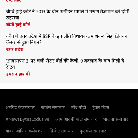
बॉम्बे हाई कोर्ट ने 2013 के यौन उत्पीड़न मामले में तरुण तेजपाल को दोषी
ठहराया
बॉम्बे हाई कोर्ट
कौन थे उत्तर प्रदेश में BSP के इकलौते विधायक उमाशंकर सिंह, जिनका
कैंसर से हुआ निधन?
उत्तर प्रदेश
'आवारापन 2' पर चली सेंसर बोर्ड की कैंची, 9 बदलाव के बाद मिली ये
रेटिंग
इमरान हाशमी
अरविंद केजरीवाल
कांग्रेस समाचार
नरेंद्र मोदी
ट्रैवल टिप्स
#NewsBytesExclusive
आम आदमी पार्टी समाचार
भाजपा समाचार
बॉक्स ऑफिस कलेक्शन
क्रिकेट समाचार
फुटबॉल समाचार