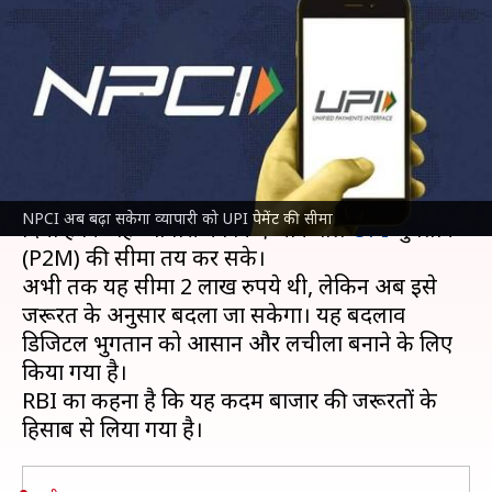
सकेगा व्यापारी को UPI पेमेंट की
सीमा
लेखन
Apr 09, 2025
04:40 pm
बिश्वजीत कुमार
क्या है खबर?
भारतीय रिजर्व बैंक
(RBI) ने अब NPCI को यह अधिकार
NPCI अब बढ़ा सकेगा व्यापारी को UPI पेमेंट की सीमा
दिया है कि वह व्यापारी को किए जाने वाले
UPI
भुगतान
(P2M) की सीमा तय कर सके।
अभी तक यह सीमा 2 लाख रुपये थी, लेकिन अब इसे
जरूरत के अनुसार बदला जा सकेगा। यह बदलाव
डिजिटल भुगतान को आसान और लचीला बनाने के लिए
किया गया है।
RBI का कहना है कि यह कदम बाजार की जरूरतों के