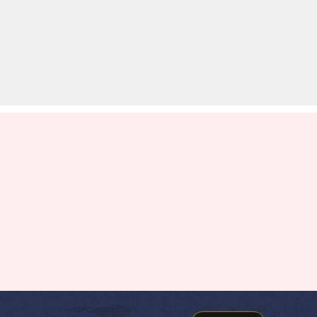
RBI का फैसला, NPCI अब बढ़ा