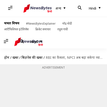
अन्य
Hindi
चर्चित विषय
#NewsBytesExplainer
नरेंद्र मोदी
आर्टिफिशियल इंटेलिजेंस
क्रिकेट समाचार
राहुल गांधी
Hindi
होम
/
खबरें
/
बिज़नेस की खबरें
/
RBI का फैसला, NPCI अब बढ़ा सकेगा व्यापारी को UPI पेमेंट की सीमा
ADVERTISEMENT