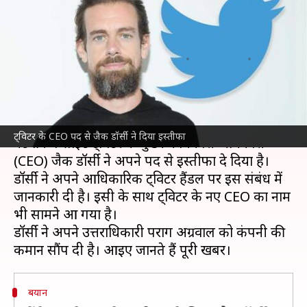
दिया इस्तीफा, नए CEO होंगे पराग
अग्रवाल
लेखन
संपादन
Nov 29, 2021
10:48 pm
चंद्रशेखर कुमार
Manoj Panchal
क्या है खबर?
सोशल मीडिया
जगत से एक बड़ी खबर आई है। सोशल
ट्विटर के CEO पद से जैक डॉर्सी ने दिया इस्तीफा
नेटवर्किंग साइट ट्विटर के मुख्य कार्यकारी अधिकारी
(CEO) जैक डॉर्सी ने अपने पद से इस्तीफा दे दिया है।
डॉर्सी ने अपने आधिकारिक ट्विटर हैंडल पर इस संबंध में
जानकारी दी है। इसी के साथ ट्विटर के नए CEO का नाम
भी सामने आ गया है।
डॉर्सी ने अपने उत्तराधिकारी पराग अग्रवाल को कंपनी की
बयान