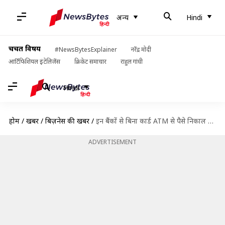
अन्य
Hindi
चर्चित विषय
#NewsBytesExplainer
नरेंद्र मोदी
आर्टिफिशियल इंटेलिजेंस
क्रिकेट समाचार
राहुल गांधी
Hindi
होम
/
खबरें
/
बिज़नेस की खबरें
/
इन बैंकों से बिना कार्ड ATM से पैसे निकाल सकते हैं ग्राहक, जानिए प्रक्रिया
ADVERTISEMENT