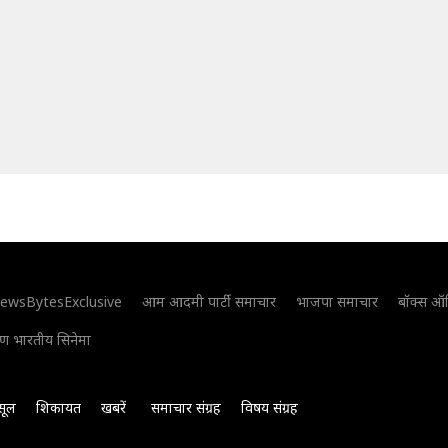
ewsBytesExclusive
आम आदमी पार्टी समाचार
भाजपा समाचार
बॉक्स ऑ
िण भारतीय सिनेमा
सूल
शिकायत
खबरें
समाचार संग्रह
विषय संग्रह