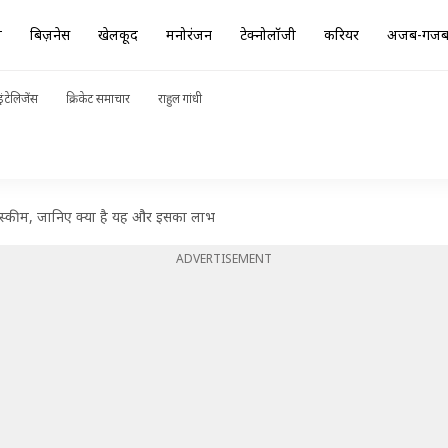
ा
बिज़नेस
खेलकूद
मनोरंजन
टेक्नोलॉजी
करियर
अजब-गज
ंटेलिजेंस
क्रिकेट समाचार
राहुल गांधी
 स्कीम, जानिए क्या है यह और इसका लाभ
ADVERTISEMENT