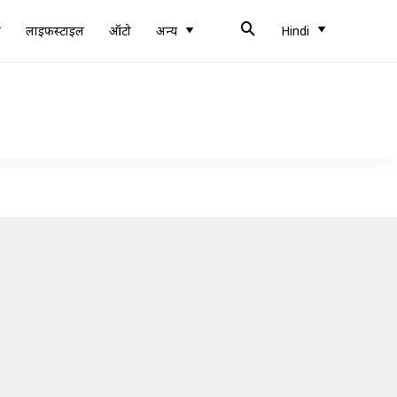
ब
लाइफस्टाइल
ऑटो
अन्य
Hindi