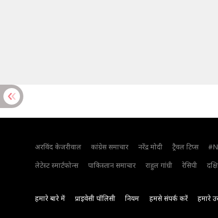
अरविंद केजरीवाल
कांग्रेस समाचार
नरेंद्र मोदी
ट्रैवल टिप्स
#N
लेटेस्ट स्मार्टफोन्स
पाकिस्तान समाचार
राहुल गांधी
रेसिपी
दक्ष
हमारे बारे में
प्राइवेसी पॉलिसी
नियम
हमसे संपर्क करें
हमारे उ