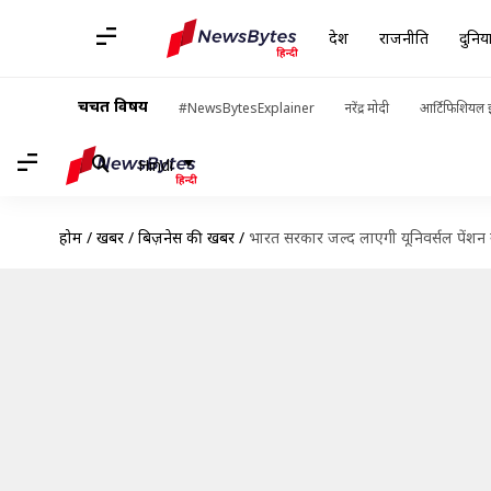
देश
राजनीति
दुनिय
चर्चित विषय
#NewsBytesExplainer
नरेंद्र मोदी
आर्टिफिशियल इ
Hindi
होम
/
खबरें
/
बिज़नेस की खबरें
/
भारत सरकार जल्द लाएगी यूनिवर्सल पेंशन