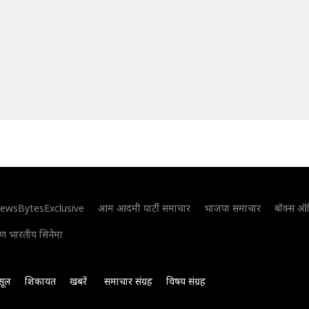
ewsBytesExclusive
आम आदमी पार्टी समाचार
भाजपा समाचार
बॉक्स ऑ
िण भारतीय सिनेमा
सूल
शिकायत
खबरें
समाचार संग्रह
विषय संग्रह