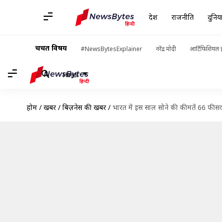
देश
राजनीति
दुनिय
चर्चित विषय
#NewsBytesExplainer
नरेंद्र मोदी
आर्टिफिशियल इ
Hindi
होम
/
खबरें
/
बिज़नेस की खबरें
/
भारत में इस साल सोने की कीमतें 66 फीसद