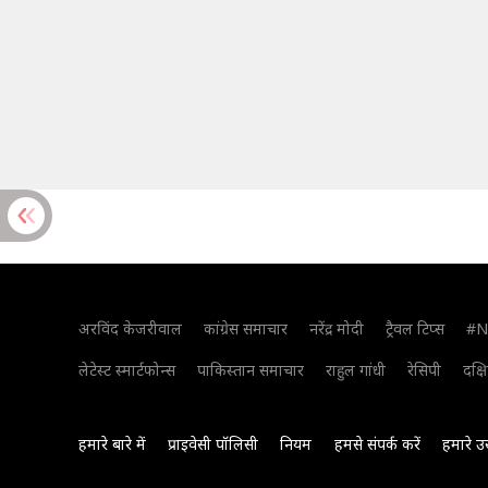
अरविंद केजरीवाल
कांग्रेस समाचार
नरेंद्र मोदी
ट्रैवल टिप्स
#N
लेटेस्ट स्मार्टफोन्स
पाकिस्तान समाचार
राहुल गांधी
रेसिपी
दक्ष
हमारे बारे में
प्राइवेसी पॉलिसी
नियम
हमसे संपर्क करें
हमारे उ