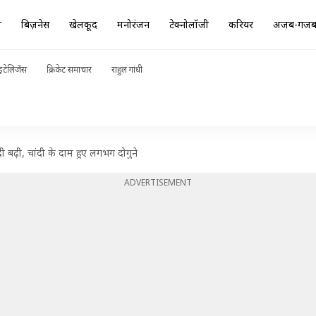
ा
बिज़नेस
खेलकूद
मनोरंजन
टेक्नोलॉजी
करियर
अजब-गज
ंटेलिजेंस
क्रिकेट समाचार
राहुल गांधी
ी बढ़ी, चांदी के दाम हुए लगभग दोगुने
ADVERTISEMENT