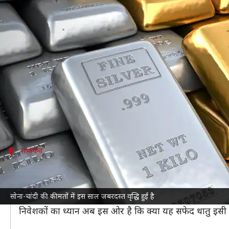
भारत में इस साल सोने की कीमतें 66 फ
लेखन
Dec 02, 2025
03:05 pm
दिनेश चंद शर्मा
क्या है खबर?
देश में
सोना-चांदी की कीमतें
में इस साल में जबरदस्त बढ़त द
85 फीसदी का उछाल आया है।
अमेरिकी फेडरल रिजर्व की ओर से ब्याज दरों में कटौती की उम
संभावना
क्या 2 लाख रुपये तक पहुंचेंगे चांदी के दाम?
मल्टी कमोडिटी एक्सचेंज (MCX) पर मंगलवार को सोना 0.41 फ
सोना-चांदी की कीमतों में इस साल जबरदस्त वृद्धि हुई है
दूसरी तरफ चांदी 0.73 फीसदी की गिरावट के साथ 1.80 लाख र
निवेशकों का ध्यान अब इस ओर है कि क्या यह सफेद धातु इसी