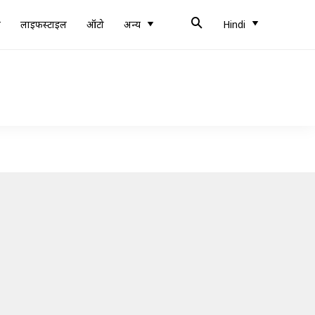
ब
लाइफस्टाइल
ऑटो
अन्य
Hindi