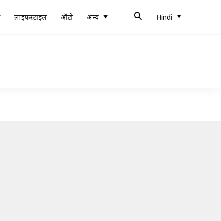
ब
लाइफस्टाइल
ऑटो
अन्य
Hindi