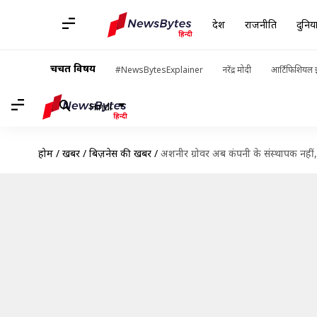
देश
राजनीति
दुनिय
चर्चित विषय
#NewsBytesExplainer
नरेंद्र मोदी
आर्टिफिशियल इ
Hindi
होम
/
खबरें
/
बिज़नेस की खबरें
/
अशनीर ग्रोवर अब कंपनी के संस्थापक नहीं,