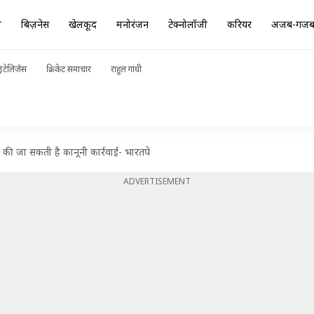
ा
बिज़नेस
खेलकूद
मनोरंजन
टेक्नोलॉजी
करियर
अजब-गज
ंटेलिजेंस
क्रिकेट समाचार
राहुल गांधी
 की जा सकती है कानूनी कार्रवाई- भारतपे
ADVERTISEMENT