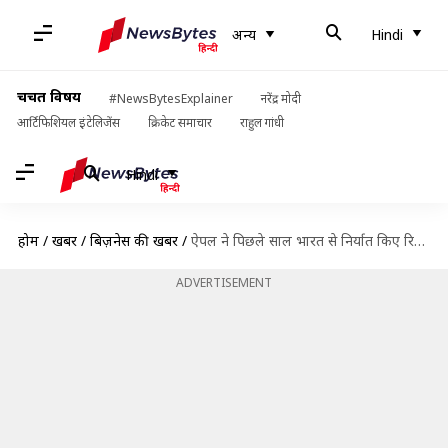
अन्य
Hindi
चर्चित विषय
#NewsBytesExplainer
नरेंद्र मोदी
आर्टिफिशियल इंटेलिजेंस
क्रिकेट समाचार
राहुल गांधी
Hindi
होम
/
खबरें
/
बिज़नेस की खबरें
/
ऐपल ने पिछले साल भारत से निर्यात किए रिकॉर्ड 1,100 अरब रुपये के आईफोन
ADVERTISEMENT