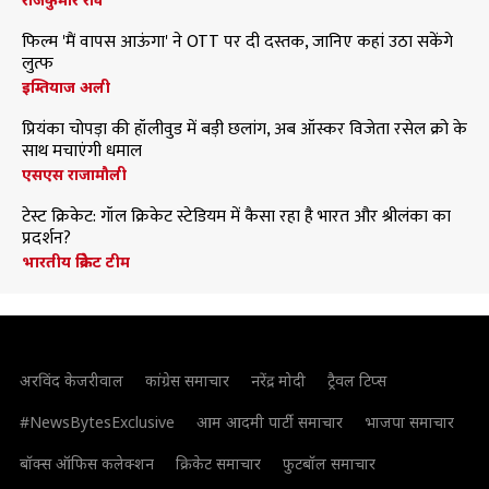
फिल्म 'मैं वापस आऊंगा' ने OTT पर दी दस्तक, जानिए कहां उठा सकेंगे
लुत्फ
इम्तियाज अली
प्रियंका चोपड़ा की हॉलीवुड में बड़ी छलांग, अब ऑस्कर विजेता रसेल क्रो के
साथ मचाएंगी धमाल
एसएस राजामौली
टेस्ट क्रिकेट: गॉल क्रिकेट स्टेडियम में कैसा रहा है भारत और श्रीलंका का
प्रदर्शन?
भारतीय क्रिकेट टीम
अरविंद केजरीवाल
कांग्रेस समाचार
नरेंद्र मोदी
ट्रैवल टिप्स
#NewsBytesExclusive
आम आदमी पार्टी समाचार
भाजपा समाचार
बॉक्स ऑफिस कलेक्शन
क्रिकेट समाचार
फुटबॉल समाचार