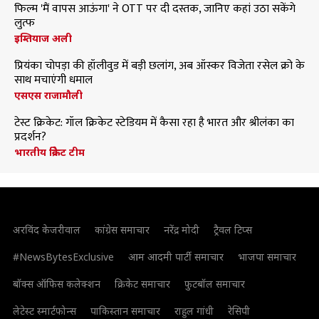
फिल्म 'मैं वापस आऊंगा' ने OTT पर दी दस्तक, जानिए कहां उठा सकेंगे
लुत्फ
इम्तियाज अली
प्रियंका चोपड़ा की हॉलीवुड में बड़ी छलांग, अब ऑस्कर विजेता रसेल क्रो के
साथ मचाएंगी धमाल
एसएस राजामौली
टेस्ट क्रिकेट: गॉल क्रिकेट स्टेडियम में कैसा रहा है भारत और श्रीलंका का
प्रदर्शन?
भारतीय क्रिकेट टीम
अरविंद केजरीवाल
कांग्रेस समाचार
नरेंद्र मोदी
ट्रैवल टिप्स
#NewsBytesExclusive
आम आदमी पार्टी समाचार
भाजपा समाचार
बॉक्स ऑफिस कलेक्शन
क्रिकेट समाचार
फुटबॉल समाचार
लेटेस्ट स्मार्टफोन्स
पाकिस्तान समाचार
राहुल गांधी
रेसिपी