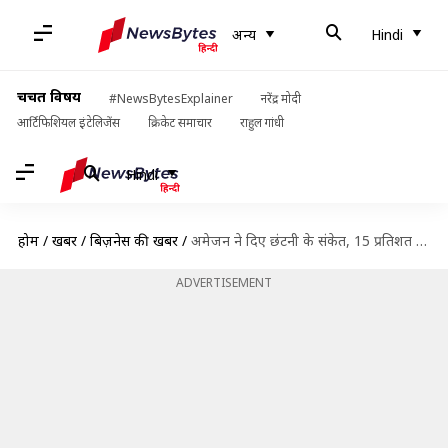
अन्य
Hindi
चर्चित विषय
#NewsBytesExplainer
नरेंद्र मोदी
आर्टिफिशियल इंटेलिजेंस
क्रिकेट समाचार
राहुल गांधी
Hindi
होम
/
खबरें
/
बिज़नेस की खबरें
/
अमेजन ने दिए छंटनी के संकेत, 15 प्रतिशत कर्मचारियों की जा सकती है नौकरी
ADVERTISEMENT