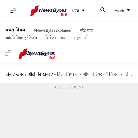
अन्य
Hindi
चर्चित विषय
#NewsBytesExplainer
नरेंद्र मोदी
आर्टिफिशियल इंटेलिजेंस
क्रिकेट समाचार
राहुल गांधी
Hindi
होम
/
खबरें
/
ऑटो की खबरें
/
महिला विश्व कार ऑफ द ईयर की विजेता गाड़ियों के नाम घोषित, जानिए कौन-काैन जीता
ADVERTISEMENT