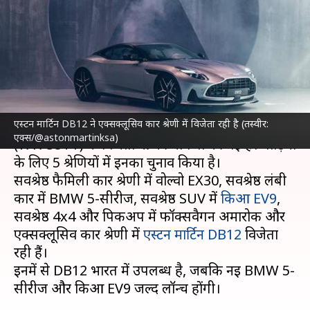
विजेता गाड़ियों के नाम घोषित,
जानिए कौन-काैन जीता
लेखन
Jan 30, 2024
06:18 pm
दिनेश चंद शर्मा
क्या है खबर?
एस्टन मार्टिन DB12 ने एक्सक्लूसिव कार श्रेणी में विजेता रही है (तस्वीर:
2024 के लिए महिला विश्व कार ऑफ द ईयर
एक्स/@astonmartinksa)
(WWCOTY) के विजेताओं की घोषणा की गई है। गाड़ियों
के लिए 5 श्रेणियों में इनका चुनाव किया है।
सर्वश्रेष्ठ फैमिली कार श्रेणी में वोल्वो EX30, सर्वश्रेष्ठ लंबी
कार में BMW 5-सीरीज, सर्वश्रेष्ठ SUV में
किआ EV9
,
सर्वश्रेष्ठ 4x4 और पिकअप में फॉक्सवैगन अमारोक और
एक्सक्लूसिव कार श्रेणी में
एस्टन मार्टिन DB12
विजेता
रही हैं।
इनमें से DB12 भारत में उपलब्ध है, जबकि नई BMW 5-