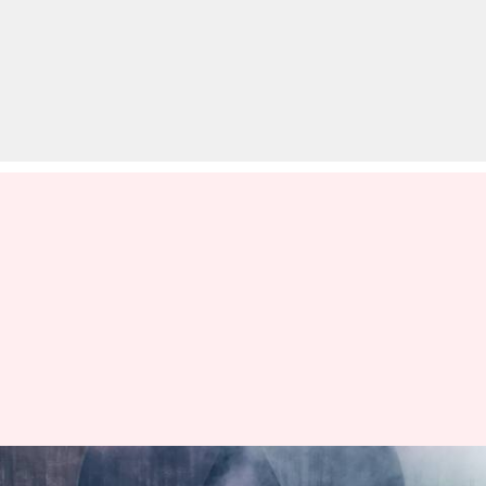
महिला विश्व कार ऑफ द ईयर की