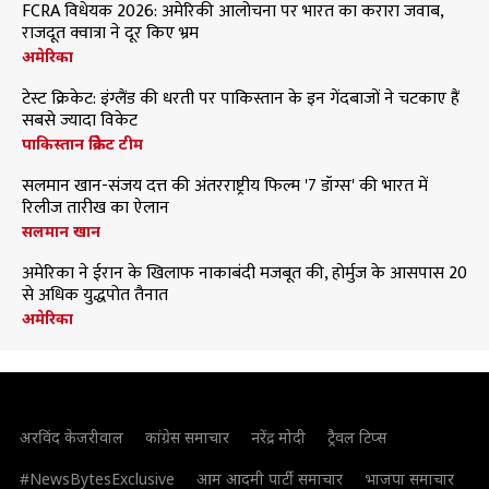
FCRA विधेयक 2026: अमेरिकी आलोचना पर भारत का करारा जवाब,
राजदूत क्वात्रा ने दूर किए भ्रम
अमेरिका
टेस्ट क्रिकेट: इंग्लैंड की धरती पर पाकिस्तान के इन गेंदबाजों ने चटकाए हैं
सबसे ज्यादा विकेट
पाकिस्तान क्रिकेट टीम
सलमान खान-संजय दत्त की अंतरराष्ट्रीय फिल्म '7 डॉग्स' की भारत में
रिलीज तारीख का ऐलान
सलमान खान
अमेरिका ने ईरान के खिलाफ नाकाबंदी मजबूत की, होर्मुज के आसपास 20
से अधिक युद्धपोत तैनात
अमेरिका
अरविंद केजरीवाल
कांग्रेस समाचार
नरेंद्र मोदी
ट्रैवल टिप्स
#NewsBytesExclusive
आम आदमी पार्टी समाचार
भाजपा समाचार