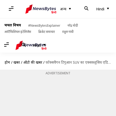
अन्य
Hindi
चर्चित विषय
#NewsBytesExplainer
नरेंद्र मोदी
आर्टिफिशियल इंटेलिजेंस
क्रिकेट समाचार
राहुल गांधी
Hindi
होम
/
खबरें
/
ऑटो की खबरें
/
फॉक्सवैगन टिगुआन SUV का एक्सक्लूसिव एडिशन हुआ लॉन्च, कीमत 33.5 लाख रुपये
ADVERTISEMENT