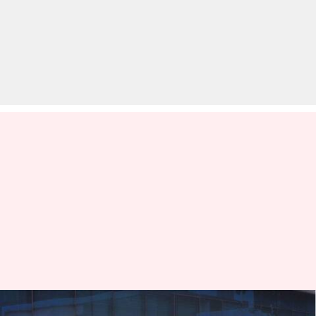
फॉक्सवैगन टिगुआन SUV का