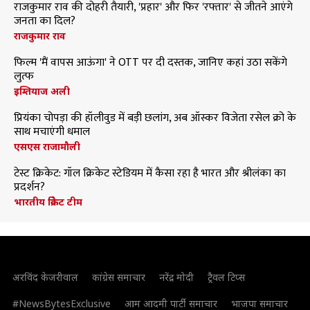
राजकुमार राव की दोहरी तैयारी, 'प्रहार' और फिर 'रफ्तार' से जीतने आएंगे
जनता का दिल?
राजकुमार राव
फिल्म 'मैं वापस आऊंगा' ने OTT पर दी दस्तक, जानिए कहां उठा सकेंगे
लुत्फ
इम्तियाज अली
प्रियंका चोपड़ा की हॉलीवुड में बड़ी छलांग, अब ऑस्कर विजेता रसेल क्रो के
साथ मचाएंगी धमाल
एसएस राजामौली
टेस्ट क्रिकेट: गॉल क्रिकेट स्टेडियम में कैसा रहा है भारत और श्रीलंका का
प्रदर्शन?
भारतीय क्रिकेट टीम
अरविंद केजरीवाल
कांग्रेस समाचार
नरेंद्र मोदी
ट्रैवल टिप्स
#NewsBytesExclusive
आम आदमी पार्टी समाचार
भाजपा समाचार