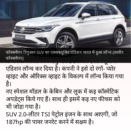
एक्सक्लूसिव एडिशन हुआ लॉन्च,
कीमत 33.5 लाख रुपये
लेखन
Dec 05, 2022
06:16 pm
अविनाश
क्या है खबर?
फॉक्सवैगन टिगुआन SUV का एक्सक्लूसिव एडिशन भारत में हुआ लॉन्च (तस्वीर:
जर्मनी की दिग्गज कार निर्माता कंपनी
फॉक्सवैगन
ने भारत
फॉक्सवैगन)
में अपनी फॉक्सवैगन टिगुआन SUV का एक्सक्लूसिव
एडिशन लॉन्च कर दिया है। कंपनी ने इसे दो रंगों- प्योर
व्हाइट और ऑरिक्स व्हाइट के विकल्प में लॉन्च किया गया
है।
नए स्पेशल मॉडल के केबिन और लुक में कई कॉस्मेटिक
अपडेट्स किये गए हैं। साथ ही इसमें कई नए फीचर्स को
भी जोड़ा गया है।
SUV 2.0-लीटर TSI पेट्रोल इंजन के साथ आएगी, जो