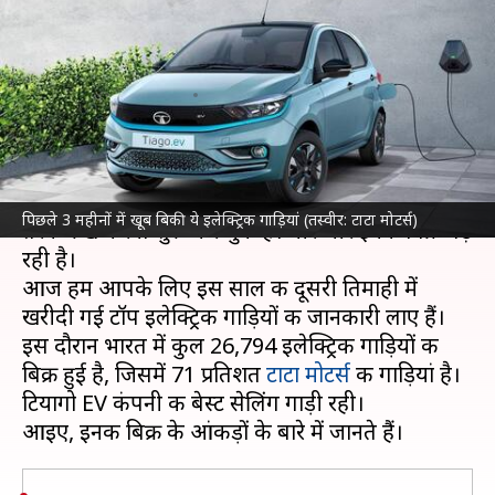
इलेक्ट्रिक कारों का चला जादू, लिस्ट
में ये मॉडल्स शामिल
लेखन
Jul 31, 2023
11:10 am
अविनाश
क्या है खबर?
तेल की बढ़ती कीमतों के कारण लोग
इलेक्ट्रिक वाहनों
की
पिछले 3 महीनों में खूब बिकी ये इलेक्ट्रिक गाड़ियां (तस्वीर: टाटा मोटर्स)
तरफ रुख करना शुरू कर चुके हैं। धीरे-धीरे इनकी बिक्री बढ़
रही है।
आज हम आपके लिए इस साल की दूसरी तिमाही में
खरीदी गई टॉप इलेक्ट्रिक गाड़ियों की जानकारी लाए हैं।
इस दौरान भारत में कुल 26,794 इलेक्ट्रिक गाड़ियों की
बिक्री हुई है, जिसमें 71 प्रतिशत
टाटा मोटर्स
की गाड़ियां है।
टियागो EV कंपनी की बेस्ट सेलिंग गाड़ी रही।