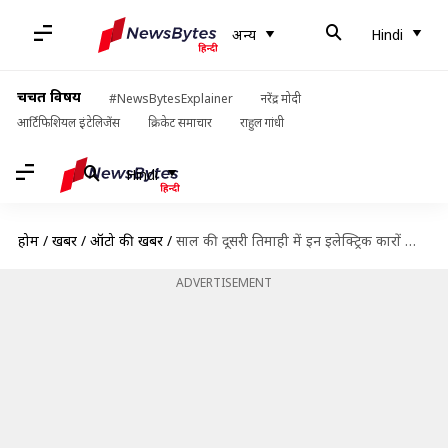
अन्य
Hindi
चर्चित विषय
#NewsBytesExplainer
नरेंद्र मोदी
आर्टिफिशियल इंटेलिजेंस
क्रिकेट समाचार
राहुल गांधी
Hindi
होम
/
खबरें
/
ऑटो की खबरें
/
साल की दूसरी तिमाही में इन इलेक्ट्रिक कारों का चला जादू, लिस्ट में ये मॉडल्स शामिल
ADVERTISEMENT