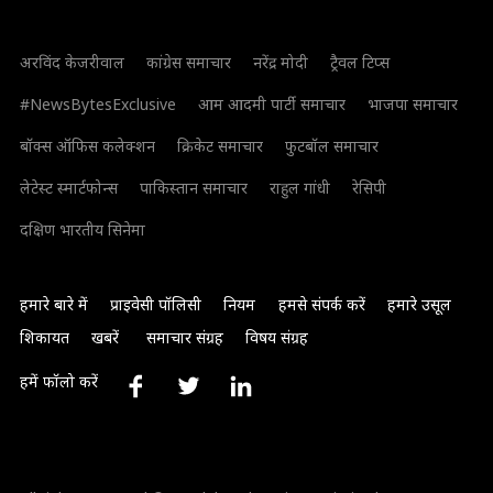
अरविंद केजरीवाल
कांग्रेस समाचार
नरेंद्र मोदी
ट्रैवल टिप्स
#NewsBytesExclusive
आम आदमी पार्टी समाचार
भाजपा समाचार
बॉक्स ऑफिस कलेक्शन
क्रिकेट समाचार
फुटबॉल समाचार
लेटेस्ट स्मार्टफोन्स
पाकिस्तान समाचार
राहुल गांधी
रेसिपी
दक्षिण भारतीय सिनेमा
हमारे बारे में
प्राइवेसी पॉलिसी
नियम
हमसे संपर्क करें
हमारे उसूल
शिकायत
खबरें
समाचार संग्रह
विषय संग्रह
हमें फॉलो करें