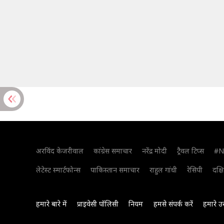
अरविंद केजरीवाल
कांग्रेस समाचार
नरेंद्र मोदी
ट्रैवल टिप्स
#N
लेटेस्ट स्मार्टफोन्स
पाकिस्तान समाचार
राहुल गांधी
रेसिपी
दक्ष
हमारे बारे में
प्राइवेसी पॉलिसी
नियम
हमसे संपर्क करें
हमारे उ