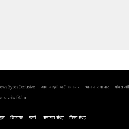
ewsBytesExclusive
आम आदमी पार्टी समाचार
भाजपा समाचार
बॉक्स ऑ
िण भारतीय सिनेमा
सूल
शिकायत
खबरें
समाचार संग्रह
विषय संग्रह