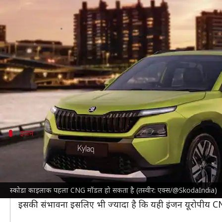
स्कोडा भारत में CNG मॉडल लाने का ब
लेखन
Nov 17, 2024
06:33 pm
दिनेश चंद शर्मा
क्या है खबर?
कार निर्माता
स्कोडा
भारतीय बाजार में बैटरी इलेक्ट्रिक पाव
CNG ईंधन से चलने वाली
स्कोडा कुशाक
को भारत में टेस्टि
इंजन
यह हो सकता पहला CNG पावरट्रेन
वर्तमान में कंपनी भारतीय मॉडल्स में 1.0-लीटर TSI इंजन पेश 
उच्च-विशेष मॉडल में 1.5-लीटर TSI मिलता है, जिसमें 1.0-ली
स्कोडा काइलाक पहला CNG मॉडल हो सकता है (तस्वीर: एक्स/@SkodaIndia)
ऐसे में संभावना है कि लागत कम करने के लिए कंपनी स्थानीय
इसकी संभावना इसलिए भी ज्यादा है कि यही इंजन यूरोपीय CNG