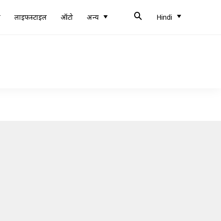
ब
लाइफस्टाइल
ऑटो
अन्य
Hindi