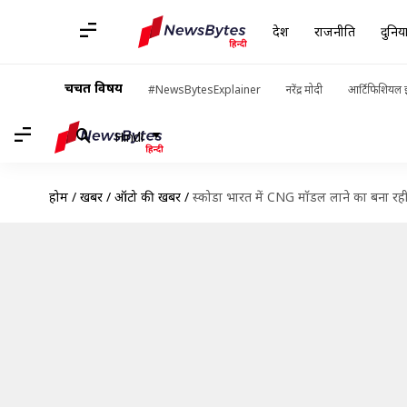
देश
राजनीति
दुनिय
चर्चित विषय
#NewsBytesExplainer
नरेंद्र मोदी
आर्टिफिशियल इ
Hindi
होम
/
खबरें
/
ऑटो की खबरें
/
स्कोडा भारत में CNG मॉडल लाने का बना रही