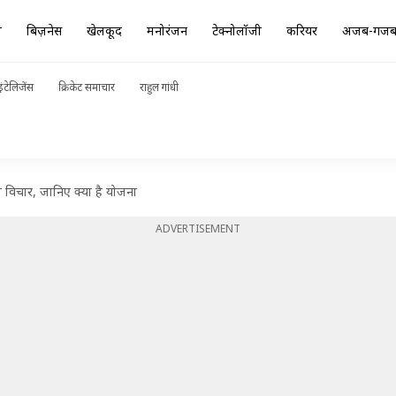
ा
बिज़नेस
खेलकूद
मनोरंजन
टेक्नोलॉजी
करियर
अजब-गज
ंटेलिजेंस
क्रिकेट समाचार
राहुल गांधी
 विचार, जानिए क्या है योजना
ADVERTISEMENT