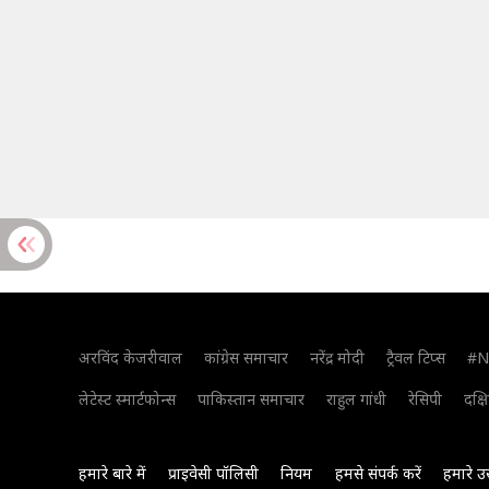
अरविंद केजरीवाल
कांग्रेस समाचार
नरेंद्र मोदी
ट्रैवल टिप्स
#N
लेटेस्ट स्मार्टफोन्स
पाकिस्तान समाचार
राहुल गांधी
रेसिपी
दक्ष
हमारे बारे में
प्राइवेसी पॉलिसी
नियम
हमसे संपर्क करें
हमारे उ