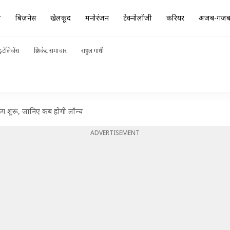
ा
बिज़नेस
खेलकूद
मनोरंजन
टेक्नोलॉजी
करियर
अजब-गज
ंटेलिजेंस
क्रिकेट समाचार
राहुल गांधी
िंग शुरू, जानिए कब होगी लॉन्च
ADVERTISEMENT