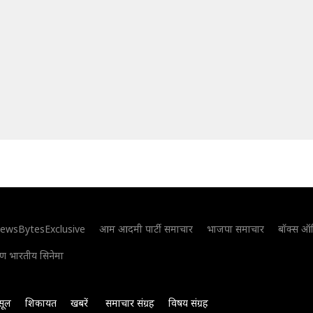
ewsBytesExclusive
आम आदमी पार्टी समाचार
भाजपा समाचार
बॉक्स ऑ
िण भारतीय सिनेमा
सूल
शिकायत
खबरें
समाचार संग्रह
विषय संग्रह