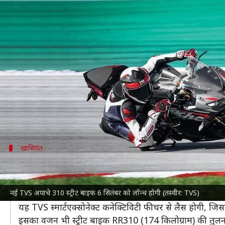
नई TVS अपाचे 310 स्ट्रीट बाइक के लि
लेखन
Aug 25, 2023
10:11 am
दिनेश चंद शर्मा
क्या है खबर?
TVS मोटर
6 सितंबर को नई अपाचे 310 स्ट्रीट बाइक लॉन्च 
आगामी बाइक BMW G310R और अपाचे RR310 से कुछ समानता ल
देखने को मिलेंगे।
खासियत
कई कनेक्टिविटी फीचर्स से लैस होगी नई अपाच
नई TVS अपाचे बाइक में स्प्लिट सीट डिजाइन के साथ सस्पें
नई TVS अपाचे 310 स्ट्रीट बाइक 6 सितंबर को लॉन्च होगी (तस्वीर: TVS)
लेटेस्ट बाइक
में एक नया चौकोर TFT डिस्प्ले मिलेगा, जो अप
यह TVS स्मार्टएक्सोनेक्ट कनेक्टिविटी फीचर से लैस होगी, जि
इसका वजन भी स्ट्रीट बाइक RR310 (174 किलोग्राम) की तुलना