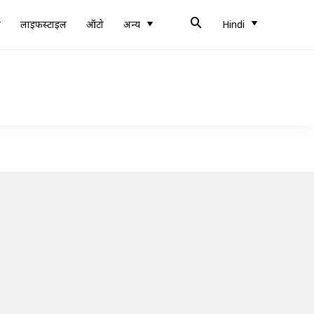
ब
लाइफस्टाइल
ऑटो
अन्य
Hindi