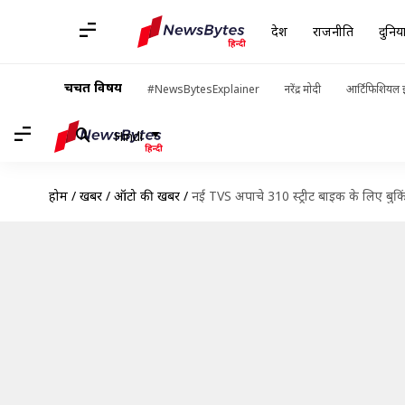
देश
राजनीति
दुनिय
चर्चित विषय
#NewsBytesExplainer
नरेंद्र मोदी
आर्टिफिशियल इ
Hindi
होम
/
खबरें
/
ऑटो की खबरें
/
नई TVS अपाचे 310 स्ट्रीट बाइक के लिए बुक