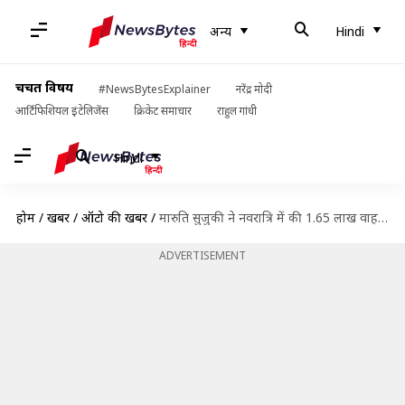
अन्य
Hindi
चर्चित विषय
#NewsBytesExplainer
नरेंद्र मोदी
आर्टिफिशियल इंटेलिजेंस
क्रिकेट समाचार
राहुल गांधी
Hindi
होम
/
खबरें
/
ऑटो की खबरें
/
मारुति सुजुकी ने नवरात्रि में की 1.65 लाख वाहनों की डिलीवरी
ADVERTISEMENT