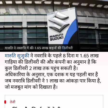
लाख वाहनों की डिलीवरी
लेखन
Oct 03, 2025
03:07 pm
बिश्वजीत कुमार
क्या है खबर?
त्योहारी सीजन के बीच
GST
दरों में कटौती के कारण
ऑटोमोबाइल कंपनियों की बिक्री में बड़ी बढ़त देखने को
मारुति ने नवरात्रि में की 1.65 लाख वाहनों की डिलीवरी
मारुति सुजुकी
ने नवरात्रि के पहले 8 दिनों में 1.65 लाख
गाड़ियों की डिलीवरी की और कंपनी का अनुमान है कि
कुल डिलीवरी 2 लाख तक पहुंच सकती है।
अधिकारियों के अनुसार, एक दशक में यह पहली बार है
जब नवरात्रि डिलीवरी ने 1 लाख का आंकड़ा पार किया है,
तेजी