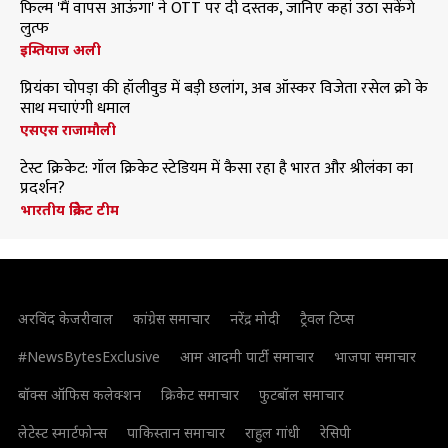
फिल्म 'मैं वापस आऊंगा' ने OTT पर दी दस्तक, जानिए कहां उठा सकेंगे
लुत्फ
इम्तियाज अली
प्रियंका चोपड़ा की हॉलीवुड में बड़ी छलांग, अब ऑस्कर विजेता रसेल क्रो के
साथ मचाएंगी धमाल
एसएस राजामौली
टेस्ट क्रिकेट: गॉल क्रिकेट स्टेडियम में कैसा रहा है भारत और श्रीलंका का
प्रदर्शन?
भारतीय क्रिकेट टीम
अरविंद केजरीवाल
कांग्रेस समाचार
नरेंद्र मोदी
ट्रैवल टिप्स
#NewsBytesExclusive
आम आदमी पार्टी समाचार
भाजपा समाचार
बॉक्स ऑफिस कलेक्शन
क्रिकेट समाचार
फुटबॉल समाचार
लेटेस्ट स्मार्टफोन्स
पाकिस्तान समाचार
राहुल गांधी
रेसिपी