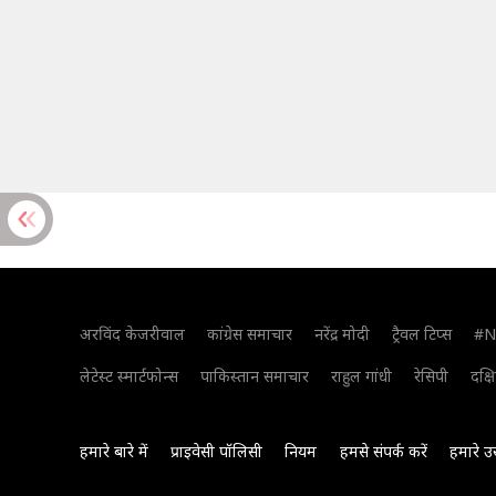
अरविंद केजरीवाल
कांग्रेस समाचार
नरेंद्र मोदी
ट्रैवल टिप्स
#N
लेटेस्ट स्मार्टफोन्स
पाकिस्तान समाचार
राहुल गांधी
रेसिपी
दक्ष
हमारे बारे में
प्राइवेसी पॉलिसी
नियम
हमसे संपर्क करें
हमारे उ