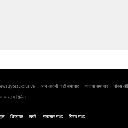
ewsBytesExclusive
आम आदमी पार्टी समाचार
भाजपा समाचार
बॉक्स ऑ
िण भारतीय सिनेमा
सूल
शिकायत
खबरें
समाचार संग्रह
विषय संग्रह