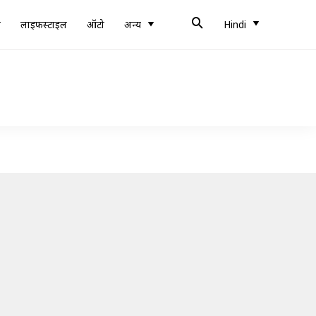
ब
लाइफस्टाइल
ऑटो
अन्य
Hindi