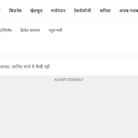
ा
बिज़नेस
खेलकूद
मनोरंजन
टेक्नोलॉजी
करियर
अजब-गज
ंटेलिजेंस
क्रिकेट समाचार
राहुल गांधी
इजाफा, जानिए मार्च में कैसी रही
ADVERTISEMENT