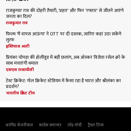
राजकुमार राव की दोहरी तैयारी, 'प्रहार' और फिर 'रफ्तार' से जीतने आएंगे
जनता का दिल?
राजकुमार राव
फिल्म 'मैं वापस आऊंगा' ने OTT पर दी दस्तक, जानिए कहां उठा सकेंगे
लुत्फ
इम्तियाज अली
प्रियंका चोपड़ा की हॉलीवुड में बड़ी छलांग, अब ऑस्कर विजेता रसेल क्रो के
साथ मचाएंगी धमाल
एसएस राजामौली
टेस्ट क्रिकेट: गॉल क्रिकेट स्टेडियम में कैसा रहा है भारत और श्रीलंका का
प्रदर्शन?
भारतीय क्रिकेट टीम
अरविंद केजरीवाल
कांग्रेस समाचार
नरेंद्र मोदी
ट्रैवल टिप्स