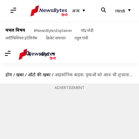
अन्य
Hindi
चर्चित विषय
#NewsBytesExplainer
नरेंद्र मोदी
आर्टिफिशियल इंटेलिजेंस
क्रिकेट समाचार
राहुल गांधी
Hindi
होम
/
खबरें
/
ऑटो की खबरें
/
आइकॉनिक बाइक: युवाओं को आज भी लुभाता है जावा 250 का दमदार लुक
ADVERTISEMENT