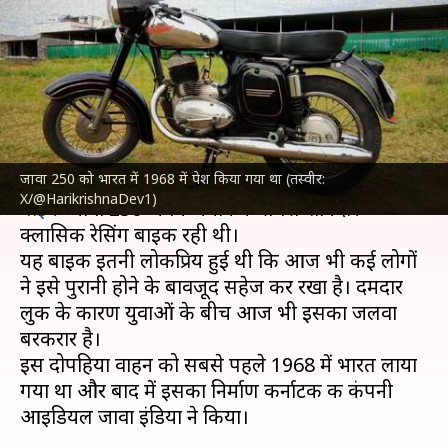
भी लुभाता है जावा 250 का दमदार
लुक
लेखन
Aug 24, 2023
09:43 am
दिनेश चंद शर्मा
क्या है खबर?
जावा 250 को भारत में 1968 में पेश किया गया था (तस्वीर:
चेकोस्लोवाकिया की कम्पनी
जावा मोटर्स
की
आइकॉनिक
X/@HarikrishnaDev1)
बाइक
जावा 250 अपने जमाने की सबसे शानदार
क्लासिक रेसिंग बाइक रही थी।
यह बाइक इतनी लोकप्रिय हुई थी कि आज भी कई लोगों
ने इसे पुरानी होने के बावजूद सहेज कर रखा है। दमदार
लुक के कारण युवाओं के बीच आज भी इसका जलवा
बरकरार है।
इस दोपहिया वाहन को सबसे पहले 1968 में भारत लाया
गया था और बाद में इसका निर्माण कर्नाटक की कंपनी