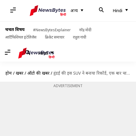
अन्य
Hindi
चर्चित विषय
#NewsBytesExplainer
नरेंद्र मोदी
आर्टिफिशियल इंटेलिजेंस
क्रिकेट समाचार
राहुल गांधी
Hindi
होम
/
खबरें
/
ऑटो की खबरें
/
हुंडई की इस SUV ने बनाया रिकॉर्ड, एक बार चार्ज करने पर चली लगभग 1,000 किमी
ADVERTISEMENT