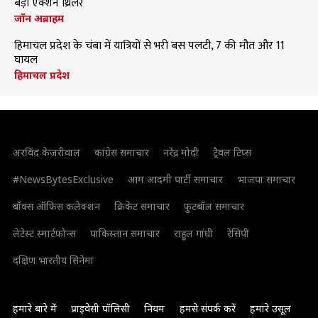
बड़ी एक्शन थ्रिलर
जॉन अब्राहम
हिमाचल प्रदेश के चंबा में यात्रियों से भरी बस पलटी, 7 की मौत और 11
घायल
हिमाचल प्रदेश
अरविंद केजरीवाल
कांग्रेस समाचार
नरेंद्र मोदी
ट्रैवल टिप्स
#NewsBytesExclusive
आम आदमी पार्टी समाचार
भाजपा समाचार
बॉक्स ऑफिस कलेक्शन
क्रिकेट समाचार
फुटबॉल समाचार
लेटेस्ट स्मार्टफोन्स
पाकिस्तान समाचार
राहुल गांधी
रेसिपी
दक्षिण भारतीय सिनेमा
हमारे बारे में
प्राइवेसी पॉलिसी
नियम
हमसे संपर्क करें
हमारे उसूल