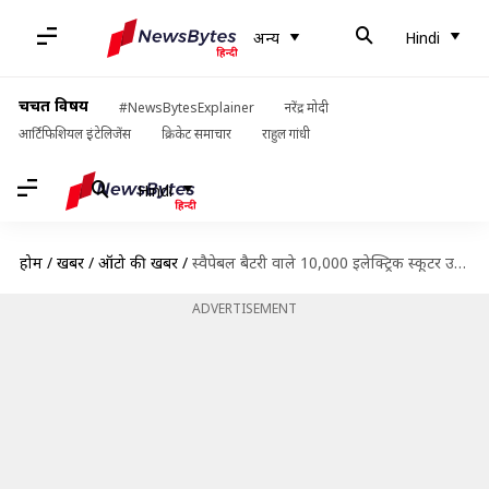
अन्य
Hindi
चर्चित विषय
#NewsBytesExplainer
नरेंद्र मोदी
आर्टिफिशियल इंटेलिजेंस
क्रिकेट समाचार
राहुल गांधी
Hindi
होम
/
खबरें
/
ऑटो की खबरें
/
स्वैपेबल बैटरी वाले 10,000 इलेक्ट्रिक स्कूटर उतारेगी हीरो इलेक्ट्रिक और सन मोबिलिटी
ADVERTISEMENT