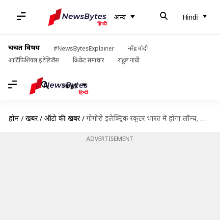
अन्य
Hindi
चर्चित विषय
#NewsBytesExplainer
नरेंद्र मोदी
आर्टिफिशियल इंटेलिजेंस
क्रिकेट समाचार
राहुल गांधी
Hindi
होम
/
खबरें
/
ऑटो की खबरें
/
गोगोरो इलेक्ट्रिक स्कूटर भारत में होगा लॉन्च, पावरट्रेन के बारे में सामने आई ये जानकारी
ADVERTISEMENT