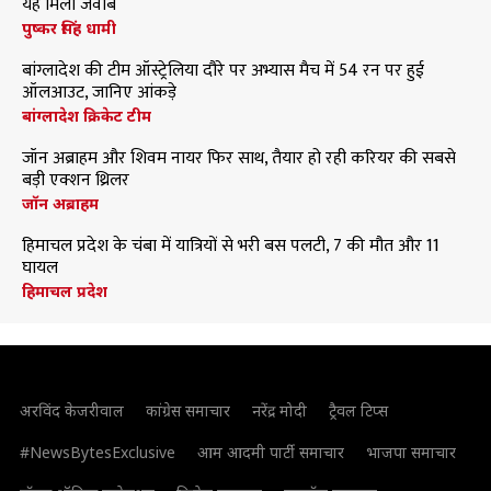
यह मिला जवाब
पुष्कर सिंह धामी
बांग्लादेश की टीम ऑस्ट्रेलिया दौरे पर अभ्यास मैच में 54 रन पर हुई
ऑलआउट, जानिए आंकड़े
बांग्लादेश क्रिकेट टीम
जॉन अब्राहम और शिवम नायर फिर साथ, तैयार हो रही करियर की सबसे
बड़ी एक्शन थ्रिलर
जॉन अब्राहम
हिमाचल प्रदेश के चंबा में यात्रियों से भरी बस पलटी, 7 की मौत और 11
घायल
हिमाचल प्रदेश
अरविंद केजरीवाल
कांग्रेस समाचार
नरेंद्र मोदी
ट्रैवल टिप्स
#NewsBytesExclusive
आम आदमी पार्टी समाचार
भाजपा समाचार