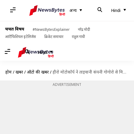
अन्य
Hindi
चर्चित विषय
#NewsBytesExplainer
नरेंद्र मोदी
आर्टिफिशियल इंटेलिजेंस
क्रिकेट समाचार
राहुल गांधी
Hindi
होम
/
खबरें
/
ऑटो की खबरें
/
हीरो मोटोकॉर्प ने ताइवानी कंपनी गोगोरो से मिलाया हाथ, लॉन्च करेगी इलेक्ट्रिक दोपहिया वाहन
ADVERTISEMENT