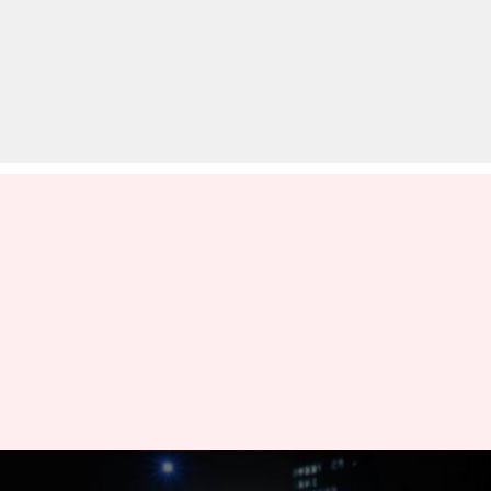
हीरो मोटोकॉर्प ने ताइवानी कंपनी