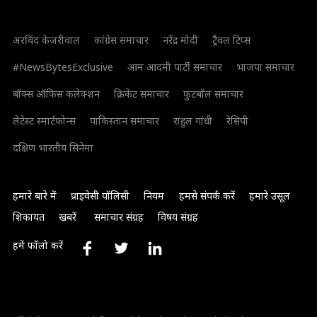
अरविंद केजरीवाल
कांग्रेस समाचार
नरेंद्र मोदी
ट्रैवल टिप्स
#NewsBytesExclusive
आम आदमी पार्टी समाचार
भाजपा समाचार
बॉक्स ऑफिस कलेक्शन
क्रिकेट समाचार
फुटबॉल समाचार
लेटेस्ट स्मार्टफोन्स
पाकिस्तान समाचार
राहुल गांधी
रेसिपी
दक्षिण भारतीय सिनेमा
हमारे बारे में
प्राइवेसी पॉलिसी
नियम
हमसे संपर्क करें
हमारे उसूल
शिकायत
खबरें
समाचार संग्रह
विषय संग्रह
हमें फॉलो करें