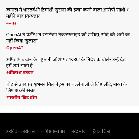
कनाडा में भारतवंशी हिमांशी खुराना की हत्या करने वाला आरोपी साथी 7
महीने बाद गिरफ्तार
कनाडा
OpenAI ने प्रेजेंटेशन स्टार्टअप नेक्स्टस्लाइड को खरीदा, सौदे की शर्तों का
नहीं किया खुलासा
OpenAI
अमिताभ बच्चन के 'तूफानी जोश' पर 'KBC' के निर्देशक बोले- उन्हें देख
हमें शर्म आती है
अमिताभ बच्चन
चोट से उबरकर शुभमन गिल नेट्स पर बल्लेबाजी ले लिए लौटे, भारत के
लिए अच्छी खबर
भारतीय क्रिकेट टीम
अरविंद केजरीवाल
कांग्रेस समाचार
नरेंद्र मोदी
ट्रैवल टिप्स