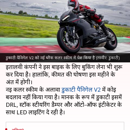
का विकल्प, बुकिंग हुई शुरू
लेखन
Apr 17, 2024
09:51 am
दिनेश चंद शर्मा
क्या है खबर?
दोपहिया वाहन निर्माता
डुकाटी
ने अपनी पैनिगेल V2
बाइक में एक नई ब्लैक-ऑन-ब्लैक कलर स्कीम पेश की
डुकाटी पैनिगेल V2 को नई ब्लैक कलर स्कीम में पेश किया है (तस्वीर: डुकाटी)
है।
इतालवी कंपनी ने इस बाइक के लिए बुकिंग लेना भी शुरू
कर दिया है। हालांकि, कीमत की घोषणा इस महीने के
अंत में होगी।
नई कलर स्कीम के अलावा
डुकाटी पैनिगेल V2
में कोई
बदलाव नहीं किया गया है। मानक के रूप में डुकाटी इसमें
DRL, स्टॉक स्टीयरिंग डैम्पर और ऑटो-ऑफ इंटीकेटर के