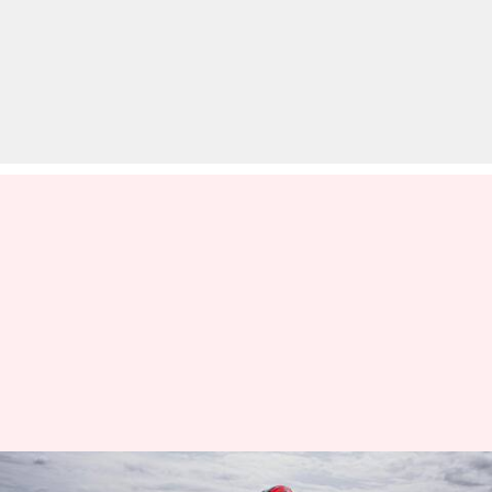
डुकाटी पैनिगेल V2 में मिलेगा नए रंग