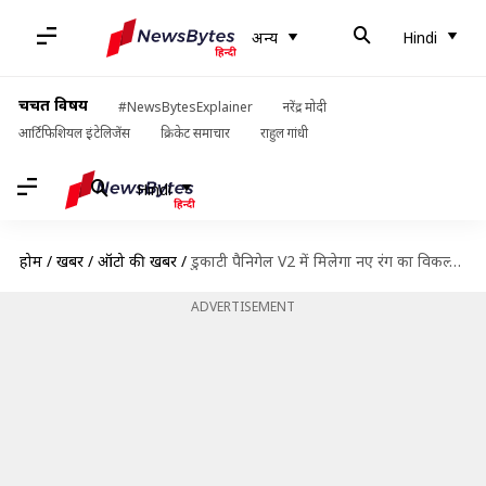
अन्य
Hindi
चर्चित विषय
#NewsBytesExplainer
नरेंद्र मोदी
आर्टिफिशियल इंटेलिजेंस
क्रिकेट समाचार
राहुल गांधी
Hindi
होम
/
खबरें
/
ऑटो की खबरें
/
डुकाटी पैनिगेल V2 में मिलेगा नए रंग का विकल्प, बुकिंग हुई शुरू
ADVERTISEMENT