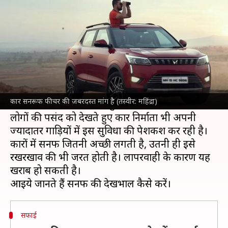
रखें ख्याल, कभी नहीं आएगी परेशान
लेखन
Apr 28, 2024
06:39 pm
दिनेश चंद शर्मा
क्या है खबर?
सनरूफ फीचर
के साथ आने वाली गाड़ियों की वर्तमान में
जबरदस्त मांग है, जिसमें लोग सफर के दौरान कार से
कार सनरूफ फीचर की जबरदस्त मांग है (तस्वीर: महिंद्रा)
बाहर निकलकर मौसम का लुत्फ उठाते हैं।
लोगों की पसंद को देखते हुए कार निर्माता भी अपनी
ज्यादातर गाड़ियों में इस सुविधा की पेशकश कर रही है।
कारों में सनरूफ जितनी अच्छी लगती है, उतनी ही इसे
रखरखाव की भी जरूरत होती है। लापरवाही के कारण यह
खराब हो सकती है।
सफाई