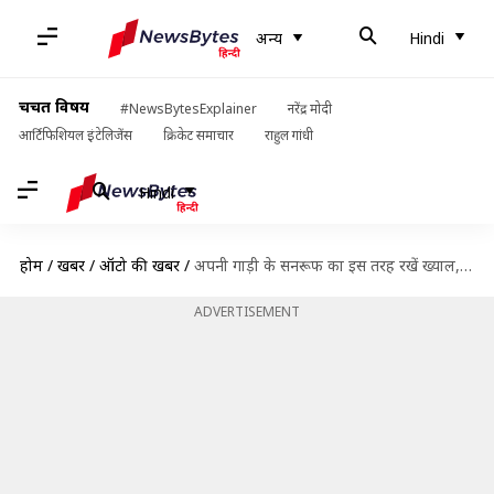
अन्य
Hindi
चर्चित विषय
#NewsBytesExplainer
नरेंद्र मोदी
आर्टिफिशियल इंटेलिजेंस
क्रिकेट समाचार
राहुल गांधी
Hindi
होम
/
खबरें
/
ऑटो की खबरें
/
अपनी गाड़ी के सनरूफ का इस तरह रखें ख्याल, कभी नहीं आएगी परेशान
ADVERTISEMENT