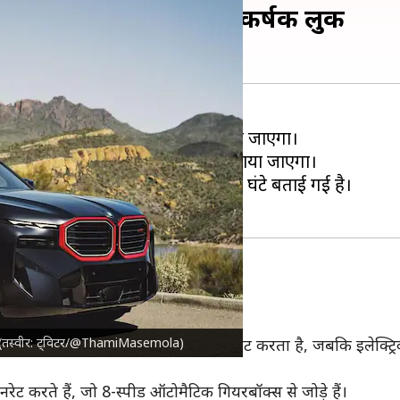
ाइब्रिड पॉवरट्रेन और आकर्षक लुक
ेबल रेड वेरिएंट के रूप में पेश किया जाएगा।
सप्ताह ऑटो शंघाई 2023 में पर्दा उठाया जाएगा।
 जिसकी टॉप स्पीड 250 किलोमीटर प्रति घंटे बताई गई है।
 इंजन
 तुलना अधिक दमदार है।
 है (तस्वीर: ट्विटर/@ThamiMasemola)
577hp की पावर और 750Nm का टॉर्क जनरेट करता है, जबकि इलेक्ट्
ट करते हैं, जो 8-स्पीड ऑटोमैटिक गियरबॉक्स से जोड़े हैं।