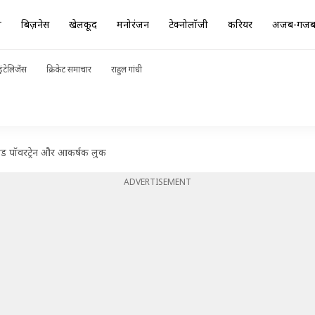
ा
बिज़नेस
खेलकूद
मनोरंजन
टेक्नोलॉजी
करियर
अजब-गज
ंटेलिजेंस
क्रिकेट समाचार
राहुल गांधी
िड पॉवरट्रेन और आकर्षक लुक
ADVERTISEMENT