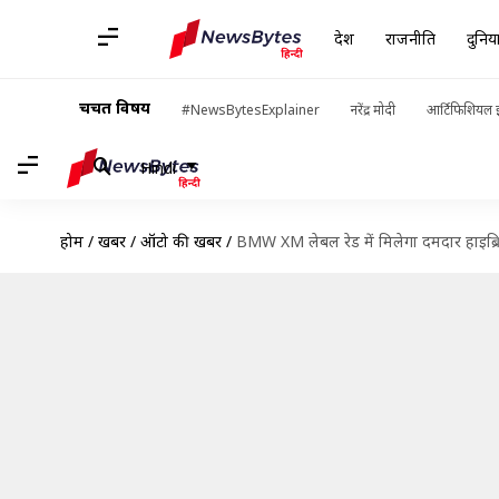
देश
राजनीति
दुनिय
चर्चित विषय
#NewsBytesExplainer
नरेंद्र मोदी
आर्टिफिशियल इ
Hindi
होम
/
खबरें
/
ऑटो की खबरें
/
BMW XM लेबल रेड में मिलेगा दमदार हाइब्र