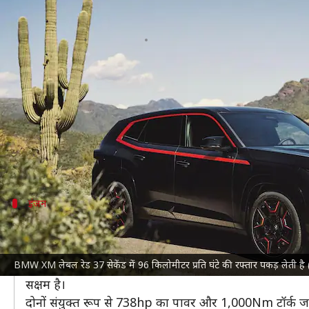
BMW XM लेबल रेड में मिलेगा दमदार ह
लेखन
Apr 12, 2023
11:56 am
दिनेश चंद शर्मा
क्या है खबर?
BMW
की XM हाई-परफॉर्मेंस SUV को आकर्षक लुक में XM ल
यह कंपनी की अब तक की सबसे दमदार कार है, जिससे अगले 
यह कार 37 सेकेंड में 96 किमी/घंटे की रफ्तार पकड़ लेती है,
इंजन
XM के मौजूदा मॉडल से अधिक शक्तिशाली है
नई
BMW XM
का हाइब्रिड पावरट्रेन अपने मौजूदा मॉडल की
BMW XM लेबल रेड 37 सेकेंड में 96 किलोमीटर प्रति घंटे की रफ्तार पकड़ लेती
इसमें एक नया 4.4-लीटर V8 ट्विन-टर्बो इंजन मिलेगा, जो 
सक्षम है।
दोनों संयुक्त रूप से 738hp का पावर और 1,000Nm टॉर्क जनरे