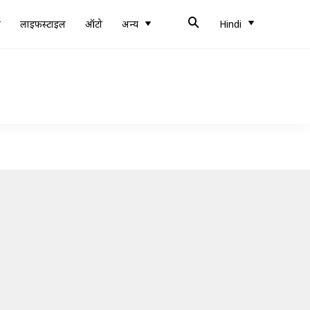
ब
लाइफस्टाइल
ऑटो
अन्य
Hindi