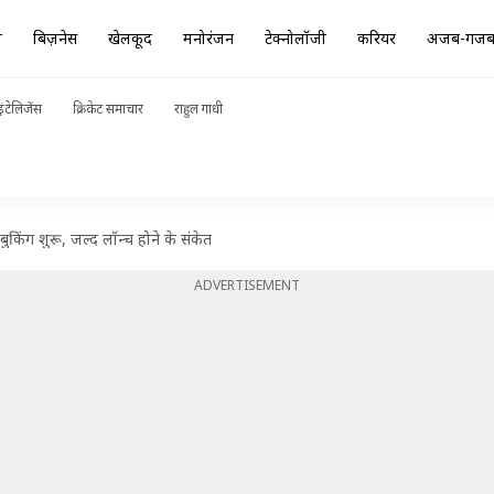
ा
बिज़नेस
खेलकूद
मनोरंजन
टेक्नोलॉजी
करियर
अजब-गज
ंटेलिजेंस
क्रिकेट समाचार
राहुल गांधी
ग शुरू, जल्द लॉन्च होने के संकेत
ADVERTISEMENT