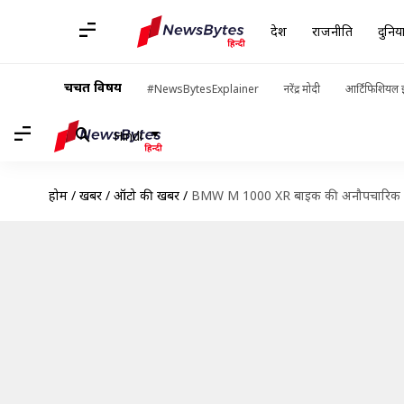
देश
राजनीति
दुनिय
चर्चित विषय
#NewsBytesExplainer
नरेंद्र मोदी
आर्टिफिशियल इ
Hindi
होम
/
खबरें
/
ऑटो की खबरें
/
BMW M 1000 XR बाइक की अनौपचारिक बुकिं