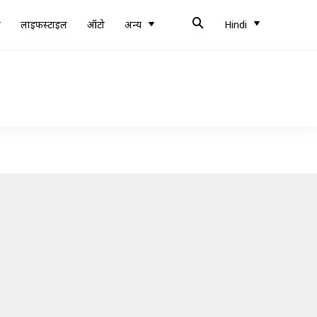
ब
लाइफस्टाइल
ऑटो
अन्य
Hindi