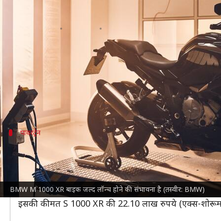
BMW M 1000 XR बाइक की अनौपचारिक 
लेखन
Jul 11, 2023
03:37 pm
दिनेश चंद शर्मा
क्या है खबर?
BMW मोटरराड
की M 1000 XR को जल्द ही भारत में लॉन्च
इससे बाइक को जल्द पेश किए जाने के संकेत मिलते हैं और क
यह
लेटेस्ट बाइक
पावरट्रेन
बाइक की टॉप स्पीड होगी करीब 280 किमी/घंट
BMW M 1000 XR
में 999cc, इनलाइन 4-सिलेंडर, लिक्विड-
वहीं सस्पेंशन के लिए एडजस्टेबल USD फ्रंट फोर्क्स और एक र
BMW M 1000 XR बाइक जल्द लॉन्च होने की संभावना है (तस्वीर: BMW)
इसके अलावा बाइक में राइड मोड, ट्रैक्शन कंट्रोल लेवल, ABS मोड, 
इसकी कीमत S 1000 XR की 22.10 लाख रुपये (एक्स-शोरूम) 