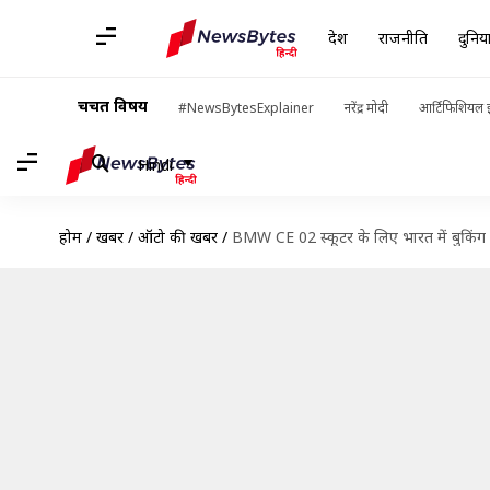
देश
राजनीति
दुनिय
चर्चित विषय
#NewsBytesExplainer
नरेंद्र मोदी
आर्टिफिशियल इ
Hindi
होम
/
खबरें
/
ऑटो की खबरें
/
BMW CE 02 स्कूटर के लिए भारत में बुकिंग