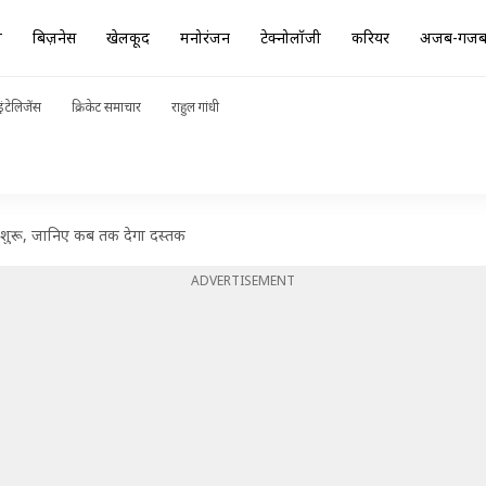
ा
बिज़नेस
खेलकूद
मनोरंजन
टेक्नोलॉजी
करियर
अजब-गज
ंटेलिजेंस
क्रिकेट समाचार
राहुल गांधी
 शुरू, जानिए कब तक देगा दस्तक
ADVERTISEMENT