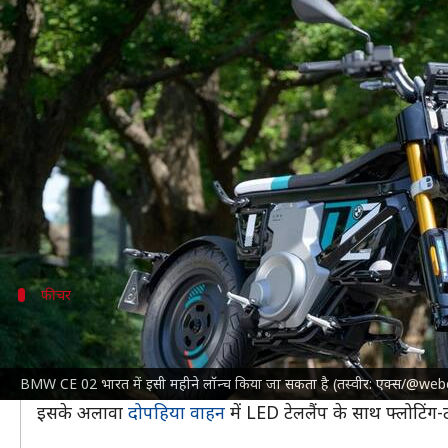
BMW CE 02 स्कूटर के लिए भारत में ब
लेखन
Sep 07, 2024
03:57 pm
दिनेश चंद शर्मा
क्या है खबर?
BMW मोटरराड
ने अपने आगामी इलेक्ट्रिक स्कूटर CE 02 के
यह कंपनी के
BMW CE 04
के बाद यह भारत में दूसरा सबसे 
इसका डिजाइन सबसे हटकर होगा और यह स्कूटर और बाइक दोनो
फीचर
इन सुविधाओं के साथ आएगा CE 02
CE 02 मौजूदा किसी भी साधारण
इलेक्ट्रिक स्कूटर
से अलग नजर 
BMW CE 02 भारत में इसी महीने लॉन्च किया जा सकता है (तस्वीर: एक्स/@we
साथ ही स्कूटर सिंगल-पीस सीट और स्प्लिट-टाइप पिलर ग्रैब रे
इसके अलावा
दोपहिया वाहन
में LED टेललैंप के साथ फ्लोटिंग-