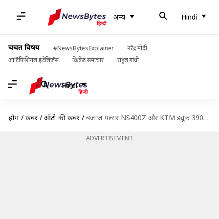
अन्य
Hindi
चर्चित विषय
#NewsBytesExplainer
नरेंद्र मोदी
आर्टिफिशियल इंटेलिजेंस
क्रिकेट समाचार
राहुल गांधी
Hindi
होम
/
खबरें
/
ऑटो की खबरें
/
बजाज पल्सर NS400Z और KTM ड्यूक 390 में से कौन-सी बाइक है बेहतर? तुलना से जानें
ADVERTISEMENT