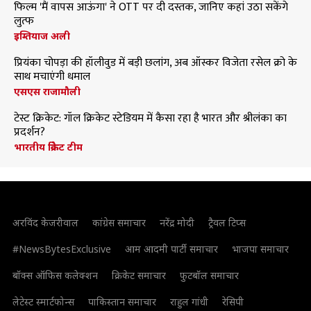
फिल्म 'मैं वापस आऊंगा' ने OTT पर दी दस्तक, जानिए कहां उठा सकेंगे
लुत्फ
इम्तियाज अली
प्रियंका चोपड़ा की हॉलीवुड में बड़ी छलांग, अब ऑस्कर विजेता रसेल क्रो के
साथ मचाएंगी धमाल
एसएस राजामौली
टेस्ट क्रिकेट: गॉल क्रिकेट स्टेडियम में कैसा रहा है भारत और श्रीलंका का
प्रदर्शन?
भारतीय क्रिकेट टीम
अरविंद केजरीवाल
कांग्रेस समाचार
नरेंद्र मोदी
ट्रैवल टिप्स
#NewsBytesExclusive
आम आदमी पार्टी समाचार
भाजपा समाचार
बॉक्स ऑफिस कलेक्शन
क्रिकेट समाचार
फुटबॉल समाचार
लेटेस्ट स्मार्टफोन्स
पाकिस्तान समाचार
राहुल गांधी
रेसिपी