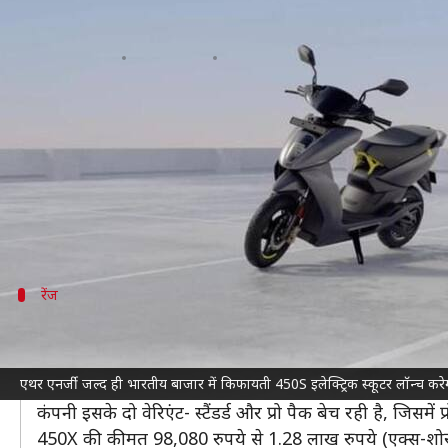
एथर लॉन्च करेगी किफायती 450S इलेक्ट
लेखन
May 08, 2023
06:58 pm
दिनेश चंद शर्मा
क्या है खबर?
इलेक्ट्रिक दोपहिया वाहन निर्माता
एथर एनर्जी
भारत में अपने प
इसी के तहत EV निर्माता जल्द ही अपने 450X
इलेक्ट्रिक स्
रिपोर्ट के अनुसार, नए 450S स्कूटर में मौजूदा मॉडल से 
रेंज
सिंगल चार्ज में मिलेगी 146 किलोमीटर की रेंज
एथर एनर्जी 450X स्कूटर में ऑटो होल्ड, पार्किंग असिस्ट, राइडिं
एथर एनर्जी जल्द ही भारतीय बाजार में किफायती 450S इलेक्ट्रिक स्कूटर लॉन्च करेग
इसमें 6.4kW इलेक्ट्रिक मोटर दी गई है, जो सिंगल चार्ज में 146 
कंपनी इसके दो वेरिएंट- स्टैंडर्ड और प्रो पैक बेच रही है, जिसमें प
450X की कीमत 98,080 रुपये से 1.28 लाख रुपये (एक्स-शोर