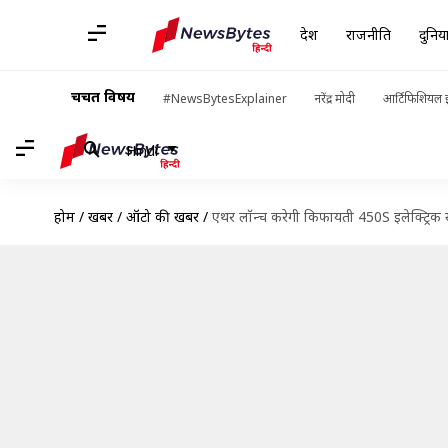
देश
राजनीति
दुनिय
चर्चित विषय
#NewsBytesExplainer
नरेंद्र मोदी
आर्टिफिशियल इ
Hindi
होम
/
खबरें
/
ऑटो की खबरें
/
एथर लॉन्च करेगी किफायती 450S इलेक्ट्रिक स