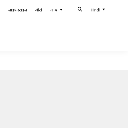
ब
लाइफस्टाइल
ऑटो
अन्य
Hindi