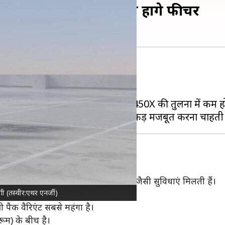
्रिक स्कूटर, पहले से कम होंगे फीचर
ोर्टफोलियो के विस्तार करने में जुटी है।
कूटर
का 450S वेरिएंट लॉन्च करेगी।
कम फीचर होंगे, लिहाजा इसकी कीमत भी 450X की तुलना में कम ह
ग मोड्स, फास्ट चार्जिंग और स्मार्टफोन ऐप जैसी सुविधाएं मिलती हैं।
ी (तस्वीर:एथर एनर्जी)
किलोमीटर की रेंज देने में सक्षम है।
्रो पैक वैरिएंट सबसे महंगा है।
ूम) के बीच है।