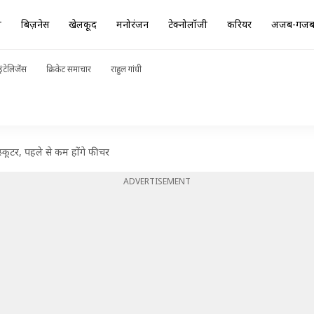
ा
बिज़नेस
खेलकूद
मनोरंजन
टेक्नोलॉजी
करियर
अजब-गज
ंटेलिजेंस
क्रिकेट समाचार
राहुल गांधी
्कूटर, पहले से कम होंगे फीचर
ADVERTISEMENT