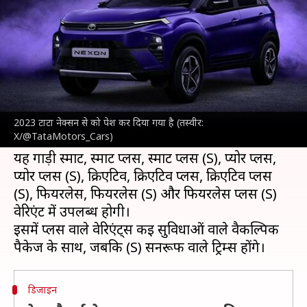
सितंबर से शुरू होगी बुकिंग
लेखन
Sep 01, 2023
10:08 pm
दिनेश चंद शर्मा
क्या है खबर?
टाटा मोटर्स
ने अपनी नेक्सन फेसलिफ्ट से पर्दा उठा दिया
है। इस गाड़ी के लिए 4 सितंबर से बुकिंग शुरू होगी और
2023 टाटा नेक्सन से को पेश कर दिया गया है (तस्वीर:
X/@TataMotors_Cars)
14 सितंबर को इसकी कीमत घोषित की जा सकती है।
यह गाड़ी स्मार्ट, स्मार्ट प्लस, स्मार्ट प्लस (S), प्योर प्लस,
प्योर प्लस (S), क्रिएटिव, क्रिएटिव प्लस, क्रिएटिव प्लस
(S), फियरलेस, फियरलेस (S) और फियरलेस प्लस (S)
वेरिएंट में उपलब्ध होगी।
इसमें प्लस वाले वेरिएंट्स कई सुविधाओं वाले वैकल्पिक
डिजाइन