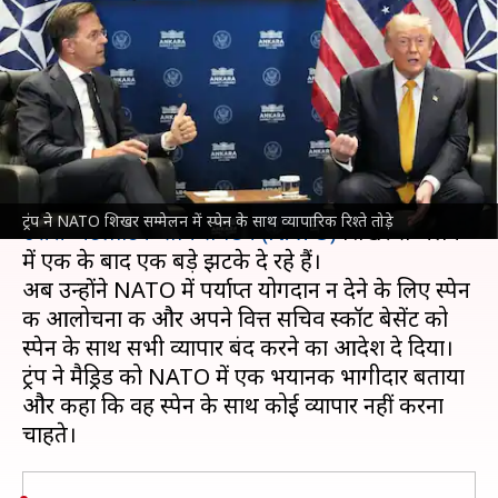
के साथ व्यापारिक रिश्ते तोड़े, उसे
भयानक साझेदार बताया
लेखन
Jul 08, 2026
03:46 pm
गजेंद्र
क्या है खबर?
अमेरिकी राष्ट्रपति
डोनाल्ड ट्रंप
तुर्की के अंकारा में आयोजित
ट्रंप ने NATO शिखर सम्मेलन में स्पेन के साथ व्यापारिक रिश्ते तोड़े
उत्तरी अटलांटिक संधि संगठन (NATO)
शिखर सम्मेलन
में एक के बाद एक बड़े झटके दे रहे हैं।
अब उन्होंने NATO में पर्याप्त योगदान न देने के लिए स्पेन
की आलोचना की और अपने वित्त सचिव स्कॉट बेसेंट को
स्पेन के साथ सभी व्यापार बंद करने का आदेश दे दिया।
ट्रंप ने मैड्रिड को NATO में एक भयानक भागीदार बताया
और कहा कि वह स्पेन के साथ कोई व्यापार नहीं करना