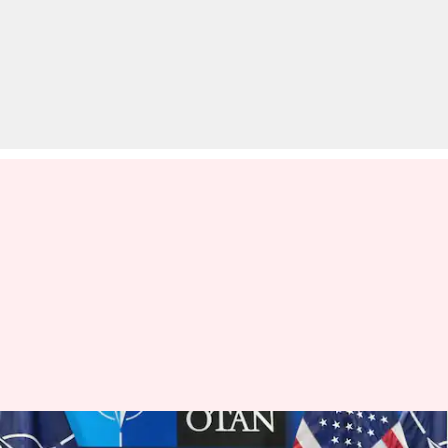
ट्रंप ने NATO शिखर सम्मेलन में स्पेन