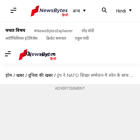
अन्य
Hindi
चर्चित विषय
#NewsBytesExplainer
नरेंद्र मोदी
आर्टिफिशियल इंटेलिजेंस
क्रिकेट समाचार
राहुल गांधी
Hindi
होम
/
खबरें
/
दुनिया की खबरें
/
ट्रंप ने NATO शिखर सम्मेलन में स्पेन के साथ व्यापारिक रिश्ते तोड़े, उसे भयानक साझेदार बताया
ADVERTISEMENT