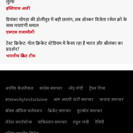
लुत्फ
इम्तियाज अली
प्रियंका चोपड़ा की हॉलीवुड में बड़ी छलांग, अब ऑस्कर विजेता रसेल क्रो के
साथ मचाएंगी धमाल
एसएस राजामौली
टेस्ट क्रिकेट: गॉल क्रिकेट स्टेडियम में कैसा रहा है भारत और श्रीलंका का
प्रदर्शन?
भारतीय क्रिकेट टीम
अरविंद केजरीवाल
कांग्रेस समाचार
नरेंद्र मोदी
ट्रैवल टिप्स
#NewsBytesExclusive
आम आदमी पार्टी समाचार
भाजपा समाचार
बॉक्स ऑफिस कलेक्शन
क्रिकेट समाचार
फुटबॉल समाचार
लेटेस्ट स्मार्टफोन्स
पाकिस्तान समाचार
राहुल गांधी
रेसिपी