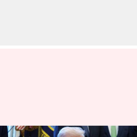
ट्रंप ने कहा- होर्मुज जलडमरूमध्य