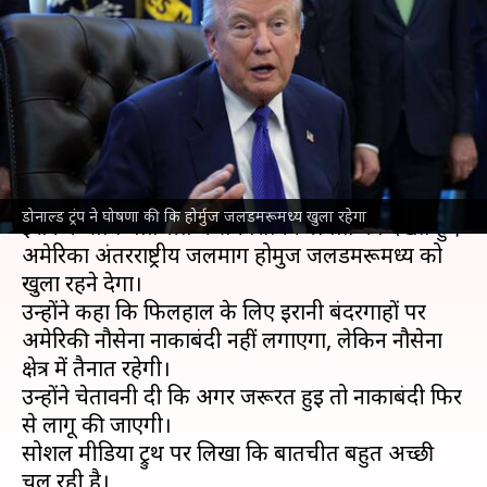
खुला रहेगा, जरूरत पड़ने पर
नाकाबंदी के लिए जहाज तैनात रहेंगे
लेखन
Jun 23, 2026
06:34 pm
गजेंद्र
क्या है खबर?
अमेरिका
के राष्ट्रपति
डोनाल्ड ट्रंप
ने मंगलवार को कहा कि
डोनाल्ड ट्रंप ने घोषणा की कि होर्मुज जलडमरूमध्य खुला रहेगा
ईरान के साथ बातचीत में सकारात्मक प्रगति को देखते हुए
अमेरिका अंतरराष्ट्रीय जलमार्ग होर्मुज जलडमरूमध्य को
खुला रहने देगा।
उन्होंने कहा कि फिलहाल के लिए ईरानी बंदरगाहों पर
अमेरिकी नौसेना नाकाबंदी नहीं लगाएगा, लेकिन नौसेना
क्षेत्र में तैनात रहेगी।
उन्होंने चेतावनी दी कि अगर जरूरत हुई तो नाकाबंदी फिर
से लागू की जाएगी।
सोशल मीडिया ट्रुथ पर लिखा कि बातचीत बहुत अच्छी