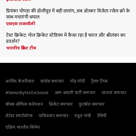
प्रियंका चोपड़ा की हॉलीवुड में बड़ी छलांग, अब ऑस्कर विजेता रसेल क्रो के
साथ मचाएंगी धमाल
एसएस राजामौली
टेस्ट क्रिकेट: गॉल क्रिकेट स्टेडियम में कैसा रहा है भारत और श्रीलंका का
प्रदर्शन?
भारतीय क्रिकेट टीम
अरविंद केजरीवाल
कांग्रेस समाचार
नरेंद्र मोदी
ट्रैवल टिप्स
#NewsBytesExclusive
आम आदमी पार्टी समाचार
भाजपा समाचार
बॉक्स ऑफिस कलेक्शन
क्रिकेट समाचार
फुटबॉल समाचार
लेटेस्ट स्मार्टफोन्स
पाकिस्तान समाचार
राहुल गांधी
रेसिपी
दक्षिण भारतीय सिनेमा