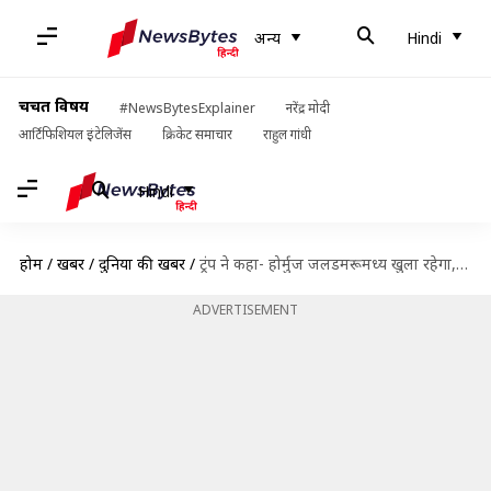
अन्य
Hindi
चर्चित विषय
#NewsBytesExplainer
नरेंद्र मोदी
आर्टिफिशियल इंटेलिजेंस
क्रिकेट समाचार
राहुल गांधी
Hindi
होम
/
खबरें
/
दुनिया की खबरें
/
ट्रंप ने कहा- होर्मुज जलडमरूमध्य खुला रहेगा, जरूरत पड़ने पर नाकाबंदी के लिए जहाज तैनात रहेंगे
ADVERTISEMENT