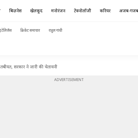
ा
बिज़नेस
खेलकूद
मनोरंजन
टेक्नोलॉजी
करियर
अजब-गज
ंटेलिजेंस
क्रिकेट समाचार
राहुल गांधी
की तबीयत, सरकार ने जारी की चेतावनी
ADVERTISEMENT