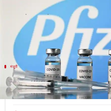
ब्रिटेन में फाइजर की वैक्सीन से बिगड़
लेखन
Dec 09, 2020
08:55 pm
भारत शर्मा
क्या है खबर?
ब्रिटेन में गत दिनों फाइजर की कोरोना वायरस वैक्सीन के 
हालांकि, उपयोग के 24 घंटे बाद ही दो स्वास्थ्यकर्मियों की 
मंजूरी
फाइजर को गत 3 दिसंबर को मिली थी आपतकाल
बता दें कि फाइजर ने वैक्सीन के 95 प्रतिशत प्रभावी मिलने
इस पर समीक्षा के बाद 3 दिसंबर को UK ने फाइजर-बायोएनट
इसके साथ ही UK फाइजर की वैक्सीन को मंजूरी देने वाला दु