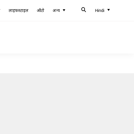
ब
लाइफस्टाइल
ऑटो
अन्य
Hindi