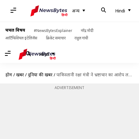
अन्य
Hindi
चर्चित विषय
#NewsBytesExplainer
नरेंद्र मोदी
आर्टिफिशियल इंटेलिजेंस
क्रिकेट समाचार
राहुल गांधी
Hindi
होम
/
खबरें
/
दुनिया की खबरें
/
पाकिस्तानी रक्षा मंत्री ने भ्रष्टाचार का आरोप लगाया, कहा- पुर्तगाल बसने की तैयारी में आधी नौकरशाही
ADVERTISEMENT