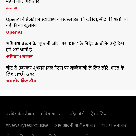
महीने बाद गिरफ्तार
कनाडा
OpenAI ने प्रेजेंटेशन स्टार्टअप नेक्स्टस्लाइड को खरीदा, सौदे की शर्तों का
नहीं किया खुलासा
OpenAI
अमिताभ बच्चन के 'तूफानी जोश' पर 'KBC' के निर्देशक बोले- उन्हें देख
हमें शर्म आती है
अमिताभ बच्चन
चोट से उबरकर शुभमन गिल नेट्स पर बल्लेबाजी ले लिए लौटे, भारत के
लिए अच्छी खबर
भारतीय क्रिकेट टीम
अरविंद केजरीवाल
कांग्रेस समाचार
नरेंद्र मोदी
ट्रैवल टिप्स
#NewsBytesExclusive
आम आदमी पार्टी समाचार
भाजपा समाचार