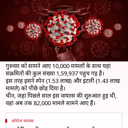
से ज्यादा कोरोना वायरस के मामले
लेखन
Apr 10, 2020
02:26 pm
प्रमोद कुमार
क्या है खबर?
अकेले न्यूयॉर्क स्टेट में कोरोना वायरस संक्रमितों की संख्या
अमेरिका के बाहर दुनिया के किसी भी देश से ज्यादा हो
गई है।
गुरुवार को सामने आए 10,000 मामलों के साथ यहां
संक्रमितों की कुल संख्या 1,59,937 पहुंच गई है।
इस तरह इसने स्पेन (1.53 लाख) और इटली (1.43 लाख
मामले) को पीछे छोड़ दिया है।
चीन, जहां पिछले साल इस वायरस की शुरुआत हुई थी,
कोरोना वायरस