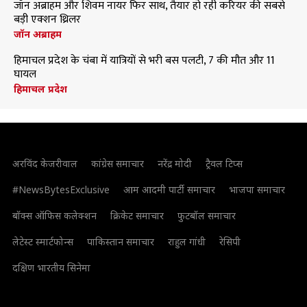
जॉन अब्राहम और शिवम नायर फिर साथ, तैयार हो रही करियर की सबसे
बड़ी एक्शन थ्रिलर
जॉन अब्राहम
हिमाचल प्रदेश के चंबा में यात्रियों से भरी बस पलटी, 7 की मौत और 11
घायल
हिमाचल प्रदेश
अरविंद केजरीवाल
कांग्रेस समाचार
नरेंद्र मोदी
ट्रैवल टिप्स
#NewsBytesExclusive
आम आदमी पार्टी समाचार
भाजपा समाचार
बॉक्स ऑफिस कलेक्शन
क्रिकेट समाचार
फुटबॉल समाचार
लेटेस्ट स्मार्टफोन्स
पाकिस्तान समाचार
राहुल गांधी
रेसिपी
दक्षिण भारतीय सिनेमा