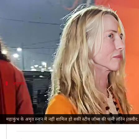
महाकुंभ: स्टीव जॉब्स की पत्नी लॉरेन अम
लेखन
Jan 14, 2025
02:32 pm
बिश्वजीत कुमार
क्या है खबर?
महाकुंभ
के पहले अमृत स्नान में त्रिवेणी संगम पर डुबकी लग
ANI
की रिपोर्ट के अनुसार, उनके गुरु स्वामी कैलाशानंद गिर
अनुभव
लॉरेन का आध्यात्मिक अनुभव
लॉरेन ने हाल ही में वाराणसी स्थित
काशी विश्वनाथ मंदिर
में अप
स्वामी कैलाशानंद ने उन्हें हिंदू नाम 'कमला' दिया और कहा है 
महाकुंभ के अमृत स्नान में नहीं शामिल हो सकीं स्टीव जॉब्स की पत्नी लॉरेन (तस्वी
उनकी इस धार्मिक यात्रा को भारतीय संस्कृति और अध्यात्म के प्