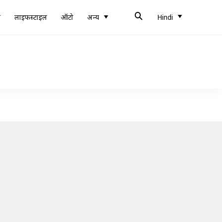
ब
लाइफस्टाइल
ऑटो
अन्य
Hindi