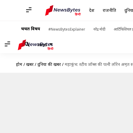
देश
राजनीति
दुनिय
चर्चित विषय
#NewsBytesExplainer
नरेंद्र मोदी
आर्टिफिशियल इ
Hindi
होम
/
खबरें
/
दुनिया की खबरें
/
महाकुंभ: स्टीव जॉब्स की पत्नी लॉरेन अमृत स्