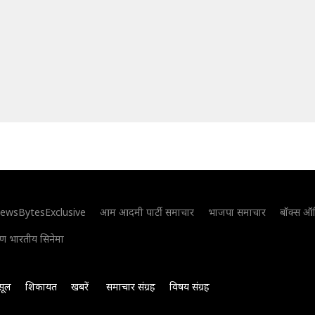
ewsBytesExclusive
आम आदमी पार्टी समाचार
भाजपा समाचार
बॉक्स ऑ
िण भारतीय सिनेमा
सूल
शिकायत
खबरें
समाचार संग्रह
विषय संग्रह