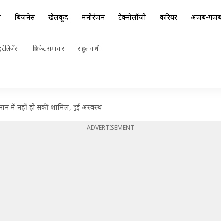
ा
बिज़नेस
खेलकूद
मनोरंजन
टेक्नोलॉजी
करियर
अजब-गज
ंटेलिजेंस
क्रिकेट समाचार
राहुल गांधी
नान में नहीं हो सकीं शामिल, हुईं अस्वस्थ
ADVERTISEMENT