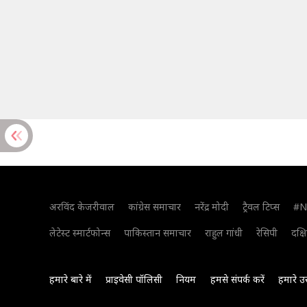
अरविंद केजरीवाल
कांग्रेस समाचार
नरेंद्र मोदी
ट्रैवल टिप्स
#N
लेटेस्ट स्मार्टफोन्स
पाकिस्तान समाचार
राहुल गांधी
रेसिपी
दक्ष
हमारे बारे में
प्राइवेसी पॉलिसी
नियम
हमसे संपर्क करें
हमारे उ