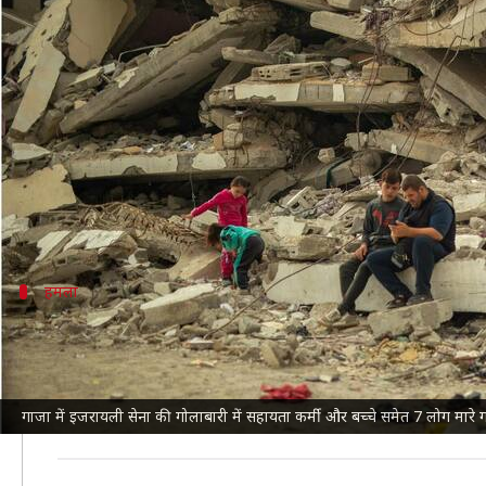
गाजा में इजरायली सेना की गोलाबारी, 
लेखन
Jul 08, 2026
01:47 pm
गजेंद्र
क्या है खबर?
इजरायल
का
गाजा पट्टी
पर हमला जारी है। इजरायली बलों ने 
गाजा पट्टी के स्वास्थ्य कर्मियों ने बताया कि मृतकों में 
इजरायल रक्षा बलों ने
रॉयटर्स
हमला
इजरायल ने कहां-कहां किया हमला?
टाइम्स ऑफ इजरायल
के मुताबिक,
इजरायली बलों
ने दक्षिणी 
इसके अलावा, पश्चिमी हिस्से में विस्थापित परिवारों के शिव
गाजा में इजरायली सेना की गोलाबारी में सहायता कर्मी और बच्चे समेत 7 लोग मारे
खान यूनिस में तीसरे हवाई हमले में एक व्यक्ति की मौत हो ग