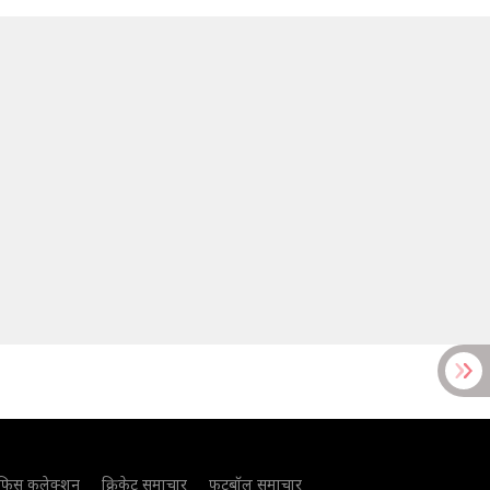
फिस कलेक्शन
क्रिकेट समाचार
फुटबॉल समाचार