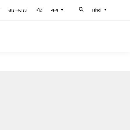
ब
लाइफस्टाइल
ऑटो
अन्य
Hindi