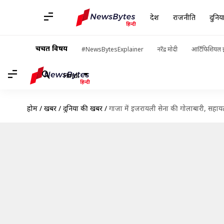
देश
राजनीति
दुनिय
चर्चित विषय
#NewsBytesExplainer
नरेंद्र मोदी
आर्टिफिशियल इ
Hindi
होम
/
खबरें
/
दुनिया की खबरें
/
गाजा में इजरायली सेना की गोलाबारी, सहायत