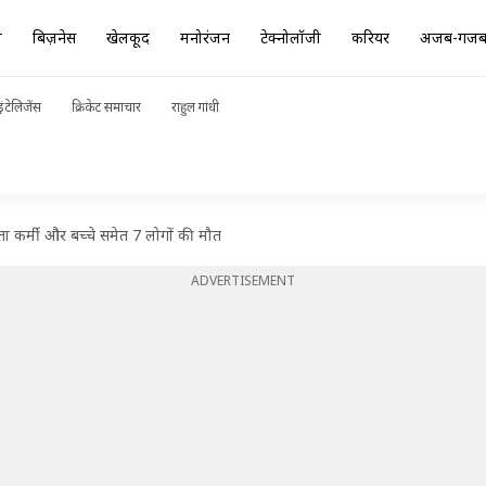
ा
बिज़नेस
खेलकूद
मनोरंजन
टेक्नोलॉजी
करियर
अजब-गज
ंटेलिजेंस
क्रिकेट समाचार
राहुल गांधी
ा कर्मी और बच्चे समेत 7 लोगों की मौत
ADVERTISEMENT