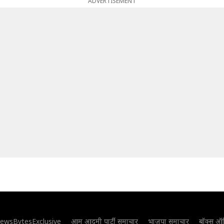
ADVERTISEMENT
ewsBytesExclusive
आम आदमी पार्टी समाचार
भाजपा समाचार
बॉक्स ऑ