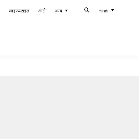
ब
लाइफस्टाइल
ऑटो
अन्य
Hindi