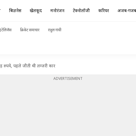
ा
बिज़नेस
खेलकूद
मनोरंजन
टेक्नोलॉजी
करियर
अजब-गज
ंटेलिजेंस
क्रिकेट समाचार
राहुल गांधी
ोड़ रुपये, पहले जीती थी लग्जरी कार
ADVERTISEMENT