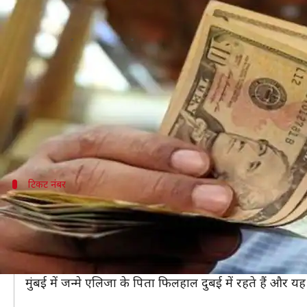
दुबई: भारतीय लड़की ने लॉटरी में जीते 
लेखन
Apr 17, 2019
02:06 pm
प्रमोद कुमार
क्या है खबर?
दुबई में रहने वाली भारतीय मूल की 9 वर्षीय लड़की ने 1 म
दुबई ड्यूटी फ्री मिलेनियम मिलेनियर में जैकपॉट जीतने वाली इ
टिकट नंबर
टिकट का नंबर था 0333
एलिजा के पिता ने बताया कि वे 2004 से इस जैकपॉट में भाग ले
उन्होंने बताया कि उन्होंने एलिजा के लकी नंबर 9 के आधार प
इससे पहले 2013 में एलिजा ने इसी जैकपॉट में लग्जरी मैक्लैर
मुंबई में जन्मे एलिजा के पिता फिलहाल दुबई में रहते हैं और