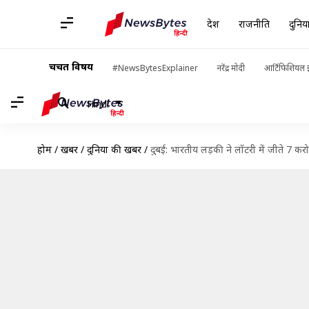
देश
राजनीति
दुनिय
चर्चित विषय
#NewsBytesExplainer
नरेंद्र मोदी
आर्टिफिशियल इ
Hindi
होम
/
खबरें
/
दुनिया की खबरें
/
दुबई: भारतीय लड़की ने लॉटरी में जीते 7 कर