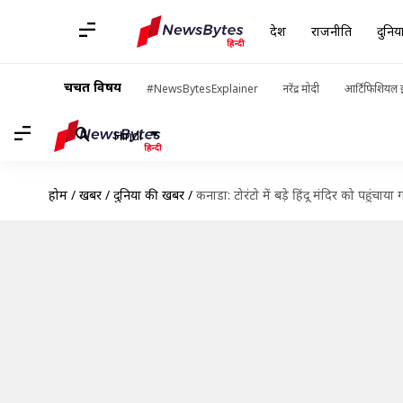
देश
राजनीति
दुनिय
चर्चित विषय
#NewsBytesExplainer
नरेंद्र मोदी
आर्टिफिशियल इ
Hindi
होम
/
खबरें
/
दुनिया की खबरें
/
कनाडा: टोरंटो में बड़े हिंदू मंदिर को पहुंचा