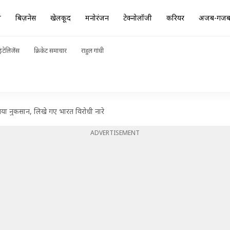
ा
बिज़नेस
खेलकूद
मनोरंजन
टेक्नोलॉजी
करियर
अजब-गज
ंटेलिजेंस
क्रिकेट समाचार
राहुल गांधी
या गया नुकसान, लिखे गए भारत विरोधी नारे
ADVERTISEMENT