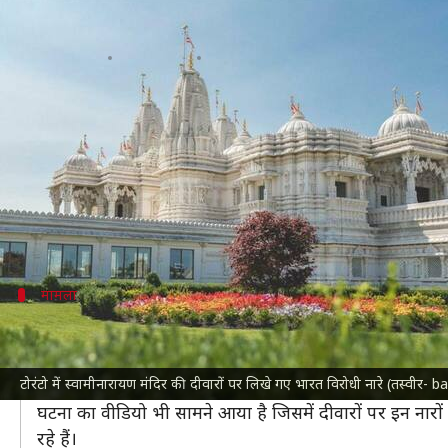
कनाडा: टोरंटो में बड़े हिंदू मंदिर को 
लेखन
Sep 15, 2022
02:17 pm
मुकुल तोमर
क्या है खबर?
कनाडा
के टोरंटो में खालिस्तानी कट्टरपंथियों के एक बड़े ह
समर्थन में नारे लिखे।
अभी तक किसी भी संगठन ने इस घटना की जिम्मेदारी नहीं ल
मामला
स्वामीनारायण मंदिर की दीवारों पर लिखे गए "खा
मीडिया रिपोर्ट्स के अनुसार, घटना मंगलवार को हुई। खालिस्तानी 
टोरंटो में स्वामीनारायण मंदिर की दीवारों पर लिखे गए भारत विरोधी नारे (तस्वीर- 
"हिंदुस्तान मुर्दाबाद" और "
खालिस्तान
जिंदाबाद" जैसे भारत वि
घटना का वीडियो भी सामने आया है जिसमें दीवारों पर इन नार
रहे हैं।