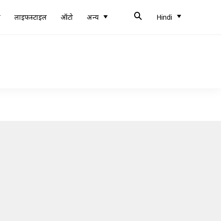
ब
लाइफस्टाइल
ऑटो
अन्य
Hindi